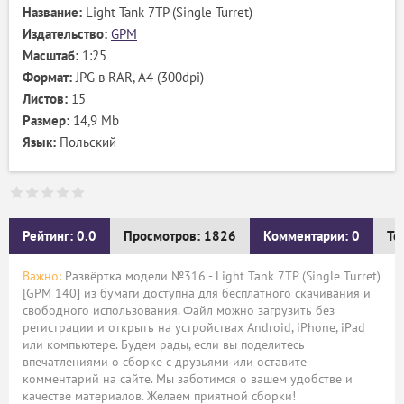
Название:
Light Tank 7TP (Single Turret)
Издательство:
GPM
Масштаб:
1:25
Формат:
JPG в RAR, А4 (300dpi)
Листов:
15
Размер:
14,9 Mb
Язык:
Польский
Рейтинг: 0.0
Просмотров: 1826
Комментарии: 0
Те
Важно:
Развёртка модели №316 - Light Tank 7TP (Single Turret)
[GPM 140] из бумаги доступна для бесплатного скачивания и
свободного использования. Файл можно загрузить без
регистрации и открыть на устройствах Android, iPhone, iPad
или компьютере. Будем рады, если вы поделитесь
впечатлениями о сборке с друзьями или оставите
комментарий на сайте. Мы заботимся о вашем удобстве и
качестве материалов. Желаем приятной сборки!