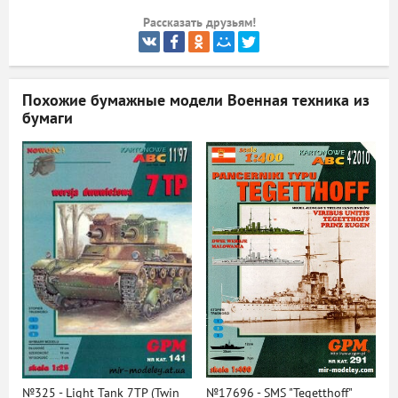
Рассказать друзьям!
ый
Похожие бумажные модели
Военная техника из
бумаги
№325 - Light Tank 7TP (Twin
№17696 - SMS "Tegetthoff"