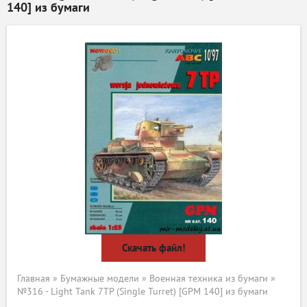
140] из бумаги
Скачать файл!
Главная
»
Бумажные модели
»
Военная техника из бумаги
»
№316 - Light Tank 7TP (Single Turret) [GPM 140] из бумаги