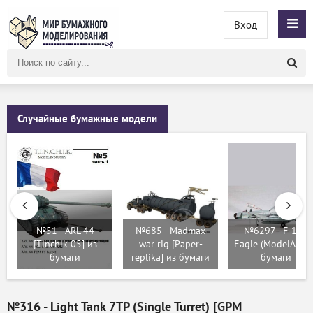
Вход
Поиск
по
сайту
Случайные бумажные модели
№51 - ARL 44
№685 - Madmax
№6297 - F-15C
[Tinchik 05] из
war rig [Paper-
Eagle (ModelArt) 
бумаги
replika] из бумаги
бумаги
№316 - Light Tank 7TP (Single Turret) [GPM