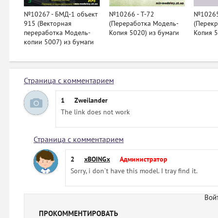
№10267 - БМД-1 объект
№10266 - Т-72
№10265
915 (Векторная
(Переработка Модель-
(Перекр
переработка Модель-
Копия 5020) из бумаги
Копия 5
копии 5007) из бумаги
Страница с комментарием
1
Zweilander
The link does not work
Страница с комментарием
2
xBOINGx
Администратор
Sorry, i don`t have this model. I tray find it.
ПРОКОММЕНТИРОВАТЬ