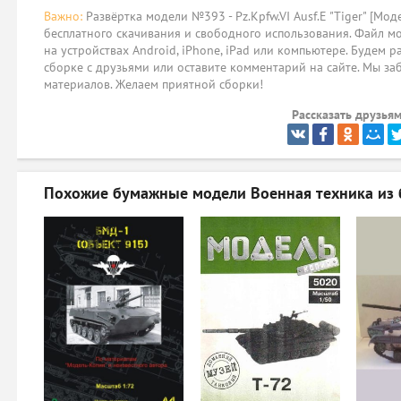
Важно:
Развёртка модели №393 - Pz.Kpfw.VI Ausf.E "Tiger" [Мо
бесплатного скачивания и свободного использования. Файл мо
на устройствах Android, iPhone, iPad или компьютере. Будем р
сборке с друзьями или оставите комментарий на сайте. Мы за
материалов. Желаем приятной сборки!
Рассказать друзьям
Похожие бумажные модели
Военная техника из 