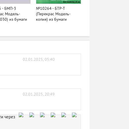
 - БМП-3
№10264 - БТР-Т
ас Модель-
(Перекрас Модель-
030) из бумаги
копия) из бумаги
02.01.2025, 05:40
02.01.2025, 20:49