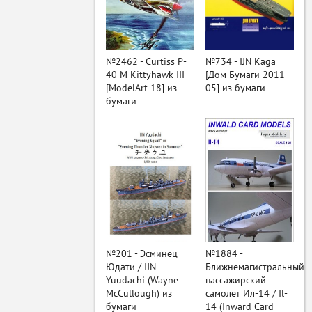
ый
№2462 - Curtiss P-
№734 - IJN Kaga
40 M Kittyhawk III
[Дом Бумаги 2011-
[ModelArt 18] из
05] из бумаги
бумаги
№201 - Эсминец
№1884 -
Юдати / IJN
Ближнемагистральный
Yuudachi (Wayne
пассажирский
McCullough) из
самолет Ил-14 / Il-
бумаги
14 (Inward Card