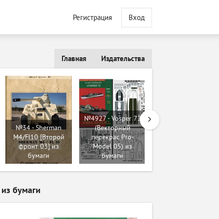
Регистрация
Вход
Главная
Издательства
№178 - Грузовые
суда Politician,
Craftsman, Reliant,
№4927 - Vosper 72
Collegian,
№34 - Sherman
(Векторный
Statesman (Wayne
M4/Fl10 [Второй
перекрас Pro-
McCullough - Ing.
фронт 03] из
Model 05) из
Jaromir Smid) из
бумаги
бумаги
бумаги
] из бумаги