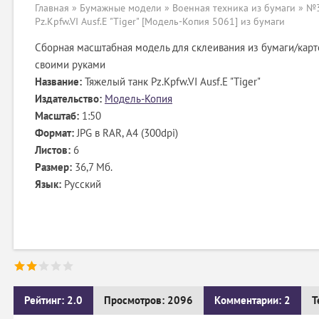
Главная
»
Бумажные модели
»
Военная техника из бумаги
» №3
Pz.Kpfw.VI Ausf.E "Tiger" [Модель-Копия 5061] из бумаги
Сборная масштабная модель для склеивания из бумаги/карт
своими руками
Название:
Тяжелый танк Pz.Kpfw.VI Ausf.E "Tiger"
Издательство:
Модель-Копия
Масштаб:
1:50
Формат:
JPG в RAR, А4 (300dpi)
Листов:
6
Размер:
36,7 Мб.
Язык:
Русский
Рейтинг: 2.0
Просмотров: 2096
Комментарии: 2
Т