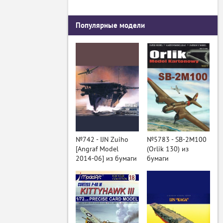
Популярные модели
№742 - IJN Zuiho
№5783 - SB-2M100
[Angraf Model
(Orlik 130) из
2014-06] из бумаги
бумаги