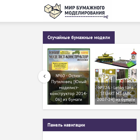
Случайные бумажные модели
№60 - Остин-
Путиловец [Юный
моделист-
№726 - Lehky tank
конструктор 2014-
STUART M5 [ABC
06] из бумаги
2007-24] из бумаги
Панель навигации