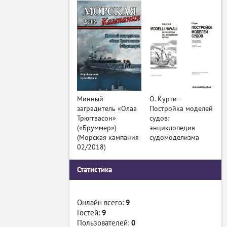
Минный
О. Курти -
заградитель «Олав
Постройка моделей
Трюггвасон»
судов:
(«Бруммер»)
энциклопедия
(Морская кампания
судомоделизма
02/2018)
Статистика
Онлайн всего:
9
Гостей:
9
Пользователей:
0