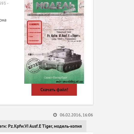
93 -
она
Скачать файл!
06.02.2016, 16:06
еги:
Pz.Kpfw.VI Ausf.E Tiger
,
модель-копия