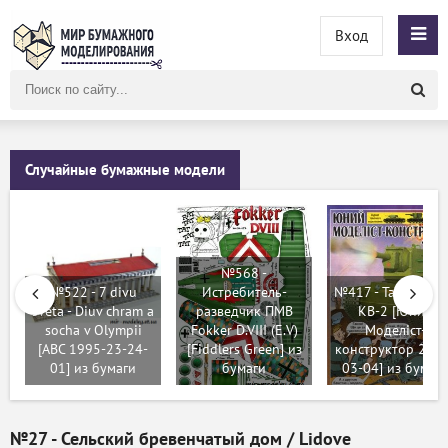
Вход
Поиск
по
сайту
Случайные бумажные модели
№568 -
№522 - 7 divu
Истребитель-
№417 - Танк КВ-1
sveta - Diuv chram a
разведчик ПМВ
КВ-2 [Юний
socha v Olympii
Fokker D.VIII (Е.V)
Моделіст-
[ABC 1995-23-24-
[Fiddlers Green] из
конструктор 2013
01] из бумаги
бумаги
03-04] из бумаг
№27 - Сельский бревенчатый дом / Lidove