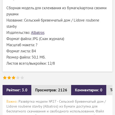
Сборная модель для склеивания из бумаги/картона своими
руками
Название: Сельский бревенчатый дом / Lidove roubene
stavby
Издательство:
Albatros
Формат файла: JPG (Скан журнала)
Масштаб макета: ?
Формат листа: В4
Размер файла: 50,1 Мб.
Листов всего/выкройки: 12/8
Рейтинг: 3.0
Просмотров: 2126
Комментарии: 0
Те
Важно:
Развёртка модели №27 - Сельский бревенчатый дом /
Lidove roubene stavby (Albatros) из бумаги доступна для
бесплатного скачивания и свободного использования. Файл