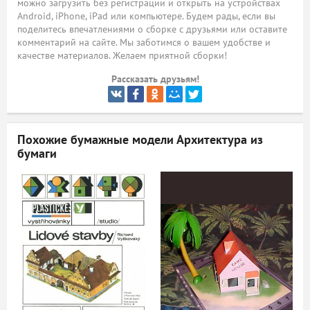
можно загрузить без регистрации и открыть на устройствах
Android, iPhone, iPad или компьютере. Будем рады, если вы
ый
поделитесь впечатлениями о сборке с друзьями или оставите
комментарий на сайте. Мы заботимся о вашем удобстве и
качестве материалов. Желаем приятной сборки!
Рассказать друзьям!
Похожие бумажные модели
Архитектура из
бумаги