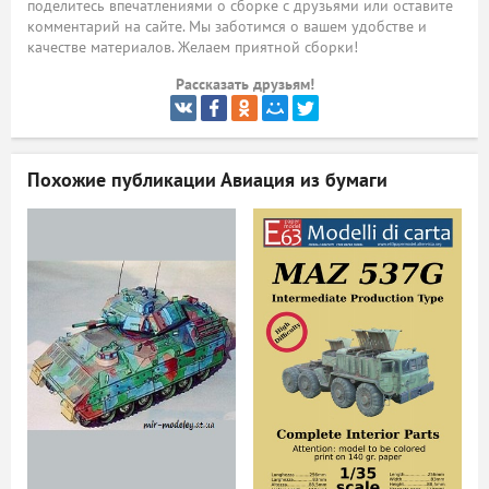
поделитесь впечатлениями о сборке с друзьями или оставите
комментарий на сайте. Мы заботимся о вашем удобстве и
ый
качестве материалов. Желаем приятной сборки!
Рассказать друзьям!
Похожие публикации
Авиация из бумаги