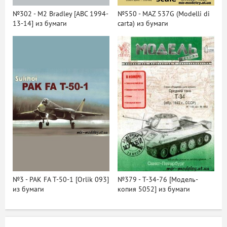
№302 - M2 Bradley [ABC 1994-
№550 - MAZ 537G (Modelli di
13-14] из бумаги
carta) из бумаги
№3 - PAK FA T-50-1 [Orlik 093]
№379 - T-34-76 [Модель-
из бумаги
копия 5052] из бумаги