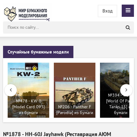
Вход
Поиск
по
сайту
Случайные бумажные модели
№394 - T-35A
№478 - KW-II
[World Of Paper
[Model Card 093]
№206 - Panther F
Tanks 15] из
из бумаги
[Parodia] из бумаги
бумаги
№1878 - HH-60J Jayhawk (Реставрация АЮМ