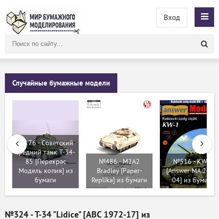
Вход
Поиск
по
сайту
Случайные бумажные модели
№176 - Советский
средний танк T-34-
85 [Перекрас
№486 - M2A2
№516 - KW-1
Модель копия] из
Bradley [Paper-
[Answer MA 2007
бумаги
Replika] из бумаги
04] из бумаги
№324 - T-34 "Lidice" [ABC 1972-17] из