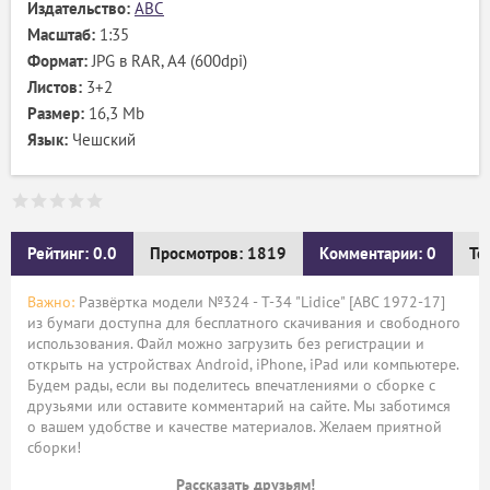
Издательство:
ABC
Масштаб:
1:35
Формат:
JPG в RAR, А4 (600dpi)
Листов:
3+2
Размер:
16,3 Mb
Язык:
Чешский
Рейтинг: 0.0
Просмотров: 1819
Комментарии: 0
Те
Важно:
Развёртка модели №324 - T-34 "Lidice" [ABC 1972-17]
из бумаги доступна для бесплатного скачивания и свободного
использования. Файл можно загрузить без регистрации и
открыть на устройствах Android, iPhone, iPad или компьютере.
Будем рады, если вы поделитесь впечатлениями о сборке с
друзьями или оставите комментарий на сайте. Мы заботимся
о вашем удобстве и качестве материалов. Желаем приятной
сборки!
Рассказать друзьям!