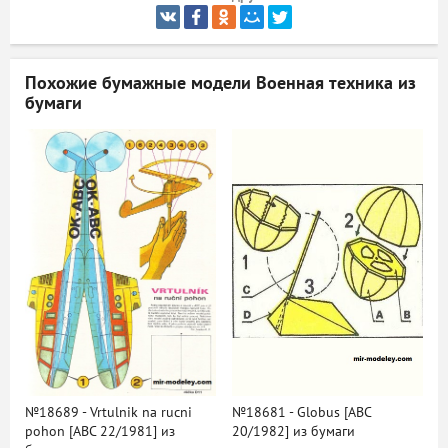
ый
Похожие бумажные модели
Военная техника из
бумаги
№18689 - Vrtulnik na rucni
№18681 - Globus [ABC
pohon [ABC 22/1981] из
20/1982] из бумаги