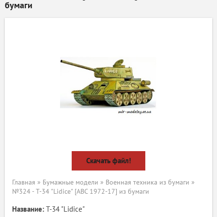
бумаги
Скачать файл!
Главная
»
Бумажные модели
»
Военная техника из бумаги
»
№324 - T-34 "Lidice" [ABC 1972-17] из бумаги
Название:
T-34 "Lidice"