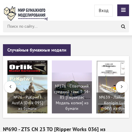
Вход
Поиск
по
сайту
Случайные бумажные модели
№176 - Советский
средний танк T-34-
№76 - PzKpwf I
85 [Перекрас
№639 - Лайнер M
Ausf.A [Orlik 095]
Модель копия] из
Konigin Luise
из бумаги
бумаги
(HMV) из бумаги
№690 - ZTS CN 23 TO [Ripper Works 036] из