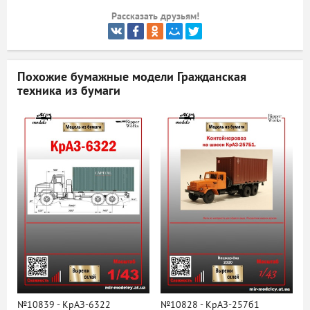
Рассказать друзьям!
ый
Похожие бумажные модели
Гражданская
техника из бумаги
№10839 - КрАЗ-6322
№10828 - КрАЗ-257б1