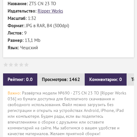
Название:
ZTS CN 23 TO
Издательство:
Ripper Works
Масштаб:
1:32
Формат:
JPG в RAR, B4 (300dpi)
Листов:
9
Размер:
13,1 Mb
Язык:
Чешский
Рейтинг: 0.0
Просмотров: 1462
Комментарии: 0
Те
Важно:
Развёртка модели №690 - ZTS CN 23 TO [Ripper Works
036] из бумаги доступна для бесплатного скачивания и
свободного использования. Файл можно загрузить без
регистрации и открыть на устройствах Android, iPhone, iPad
или компьютере. Будем рады, если вы поделитесь
впечатлениями о сборке с друзьями или оставите
комментарий на сайте. Мы заботимся о вашем удобстве и
качестве материалов. Желаем приятной сборки!