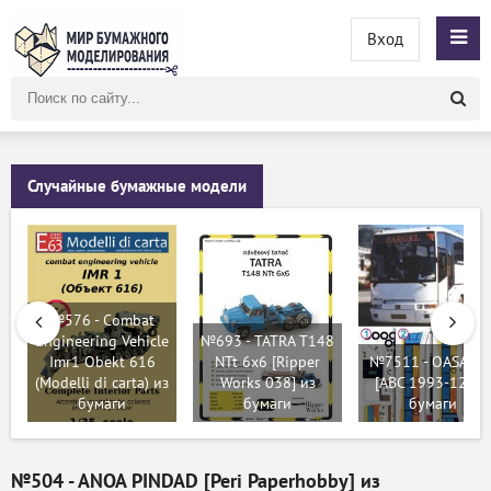
Вход
Поиск
по
сайту
Случайные бумажные модели
№576 - Combat
Engineering Vehicle
№693 - TATRA T148
Imr1 Obekt 616
NTt 6x6 [Ripper
№7511 - OASA 90
(Modelli di carta) из
Works 038] из
[ABC 1993-12] из
бумаги
бумаги
бумаги
№504 - ANOA PINDAD [Peri Paperhobby] из