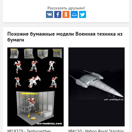
Рассказать друзьям!
ый
Похожие бумажные модели
Военная техника из
бумаги
№18379 - Zephyranthes
№4150 - Naboo Royal Starship