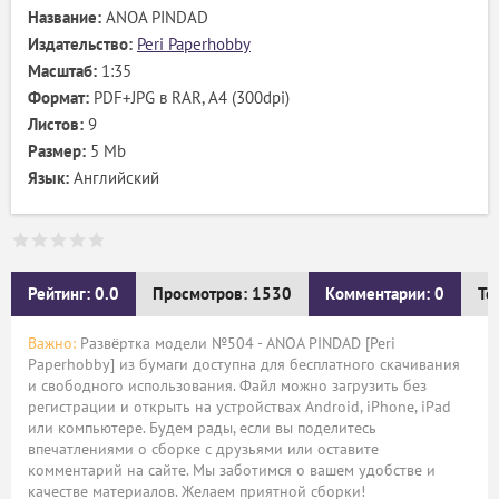
Название:
ANOA PINDAD
Издательство:
Peri Paperhobby
Масштаб:
1:35
Формат:
PDF+JPG в RAR, А4 (300dpi)
Листов:
9
Размер:
5 Mb
Язык:
Английский
Рейтинг: 0.0
Просмотров: 1530
Комментарии: 0
Те
Важно:
Развёртка модели №504 - ANOA PINDAD [Peri
Paperhobby] из бумаги доступна для бесплатного скачивания
и свободного использования. Файл можно загрузить без
регистрации и открыть на устройствах Android, iPhone, iPad
или компьютере. Будем рады, если вы поделитесь
впечатлениями о сборке с друзьями или оставите
комментарий на сайте. Мы заботимся о вашем удобстве и
качестве материалов. Желаем приятной сборки!