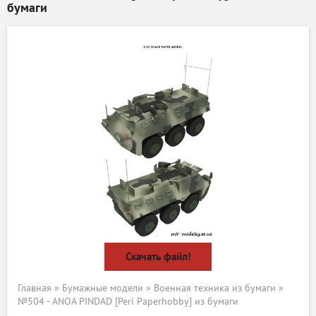
бумаги
Скачать файл!
Главная
»
Бумажные модели
»
Военная техника из бумаги
»
№504 - ANOA PINDAD [Peri Paperhobby] из бумаги