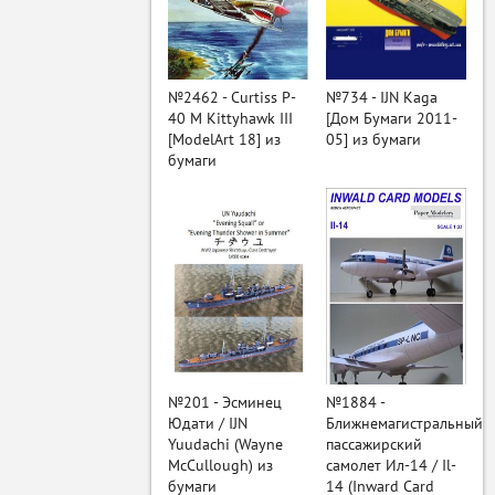
ый
№2462 - Curtiss P-
№734 - IJN Kaga
40 M Kittyhawk III
[Дом Бумаги 2011-
[ModelArt 18] из
05] из бумаги
бумаги
№201 - Эсминец
№1884 -
Юдати / IJN
Ближнемагистральный
Yuudachi (Wayne
пассажирский
McCullough) из
самолет Ил-14 / Il-
бумаги
14 (Inward Card