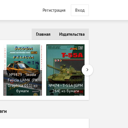
Регистрация
Вход
Главная
Издательства
№9879 - Skoda
№565 - Heinkel He-
Felicia UAMK (PK
70 Blitz (Inwald
Graphica 011) из
№474 - T-55A [GPM
Card Models) из
бумаги
264] из бумаги
бумаги
аги