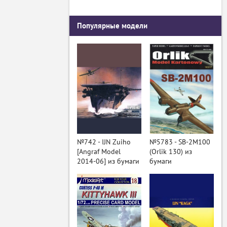
Популярные модели
№742 - IJN Zuiho
№5783 - SB-2M100
[Angraf Model
(Orlik 130) из
2014-06] из бумаги
бумаги