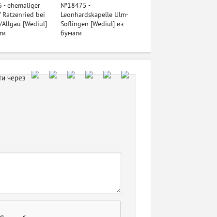
- ehemaliger
№18475 -
 Ratzenried bei
Leonhardskapelle Ulm-
Allgäu [Wediul]
Söflingen [Wediul] из
ги
бумаги