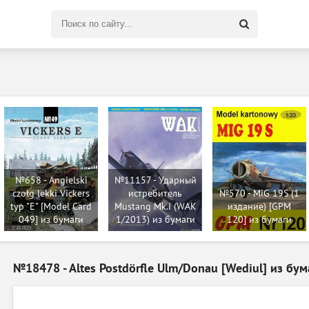
Поиск
по
сайту
№658 - Angielski
№11157 - Ударный
czołg lekki Vickers
истребитель
№570 - MiG 19S (1
typ "E" [Model Card
Mustang Mk.I (WAK
издание) [GPM
049] из бумаги
1/2013) из бумаги
120] из бумаги
№18478 - Altes Postdörfle Ulm/Donau [Wediul] из бум