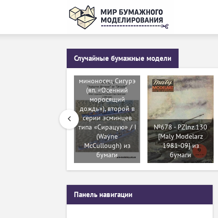
Случайные бумажные модели
№205 -
Эскадренный
миноносец Сигурэ
(яп. «Осенний
моросящий
дождь»), второй в
серии эсминцев
типа «Сирацую» / I
№678 - PZlnz.130
(Wayne
[Maly Modelarz
McCullough) из
1981-09] из
бумаги
бумаги
Панель навигации