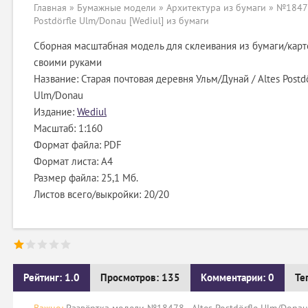
Главная
»
Бумажные модели
»
Архитектура из бумаги
» №18478
Postdörfle Ulm/Donau [Wediul] из бумаги
Сборная масштабная модель для склеивания из бумаги/карт
своими руками
Название: Старая почтовая деревня Ульм/Дунай / Altes Postdö
Ulm/Donau
Издание:
Wediul
Масштаб: 1:160
Формат файла: PDF
Формат листа: А4
Размер файла: 25,1 Мб.
Листов всего/выкройки: 20/20
Рейтинг: 1.0
Просмотров: 135
Комментарии: 0
Те