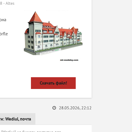
 - Altes
она
rfle
Скачать файл!
28.05.2026, 22:12
ги:
Wediul
,
почта