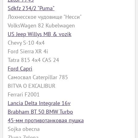
Sdkfz 234/2 "Puma"
Лохнесское чудовище "Несси"
VolksWagen 82 Kubelwagen
US Jeep Willys MB & vozik
Chevy S-10 4x4
Ford Sierra XR 4i
Tatra 815 4x4 CAS 24
Ford Capri
Самосвал Caterpillar 785
BITVA O EXCALIBUR
Ferrari F2001
Lancia Delta Integrale 16v
Brabham BT 50 BMW Turbo
45-мм противотанковая пушка
Sojka obecna
Zluna Zelena