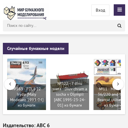
Вход
Поиск
по
сайту
Случайные бумажные модели
№522 - 7 divu
№563 - PZL I-22
sveta - Diuv chram a
№11 - Mercedes
Iryda [Maly
socha v Olympii
36/220 and Stut
Modelarz 1993-04]
[ABC 1995-23-24-
Bearcat (Albatros
из бумаги
01] из бумаги
из бумаги
Издательство: АВС 6