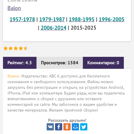
Balon
1957-1978
|
1979-1987
|
1988-1995
|
1996-2005
|
2006-2014
| 2015-2025
Рейтинг: 4.5
Просмотров: 1584
Комментарии: 0
Важно:
Издательство: АВС 6 доступно для бесплатного
скачивания и свободного использования. Файлы можно
загрузить без регистрации и открыть на устройствах Android,
iPhone, iPad или компьютере. Будем рады, если вы поделитесь
впечатлениями о сборке с друзьями или оставите
комментарий на сайте. Мы заботимся о вашем удобстве и
качестве материалов. Желаем приятной сборки!
Рассказать друзьям!