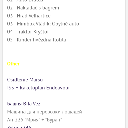
02 - Nakladač s bagrem
03 - Hrad Velhartice
03 - Minibox Vládík: Obytné auto
04 - Traktor Kryštof
05 - Kinder hvězdná flotila
Other
Osidlenie Marsu
ISS + Raketoplаn Endeavour
Башня Bila Vez
Машина для перевозки лошадей
Ан-225 "Мрия" + "Буран"
Zetor 7745