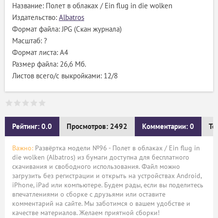
Название: Полет в облаках / Ein flug in die wolken
Издательство:
Albatros
Формат файла: JPG (Скан журнала)
Масштаб: ?
Формат листа: А4
Размер файла: 26,6 Мб.
Листов всего/с выкройками: 12/8
Рейтинг: 0.0
Просмотров: 2492
Комментарии: 0
Те
Важно:
Развёртка модели №96 - Полет в облаках / Ein flug in
die wolken (Albatros) из бумаги доступна для бесплатного
скачивания и свободного использования. Файл можно
загрузить без регистрации и открыть на устройствах Android,
iPhone, iPad или компьютере. Будем рады, если вы поделитесь
впечатлениями о сборке с друзьями или оставите
комментарий на сайте. Мы заботимся о вашем удобстве и
качестве материалов. Желаем приятной сборки!