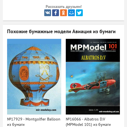
Рассказать друзьям!
ый
Похожие бумажные модели
Авиация из бумаги
№17929 - Montgolfier Balloon
№16066 - Albatros D.V
из бумаги
(MPModel 101) из бумаги