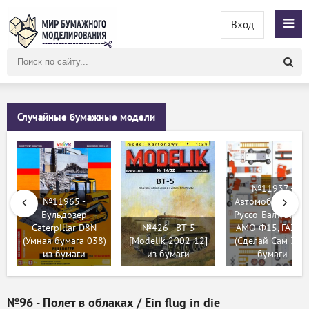
Вход
Поиск
по
сайту
Случайные бумажные модели
№11937 -
№11965 -
Автомобили МЧС
Бульдозер
Руссо-Балт, ЗиС-5
Caterpillar D8N
№426 - BT-5
АМО Ф15, ГАЗ-А
(Умная бумага 038)
[Modelik 2002-12]
(Сделай Сам 3) и
из бумаги
из бумаги
бумаги
№96 - Полет в облаках / Ein flug in die