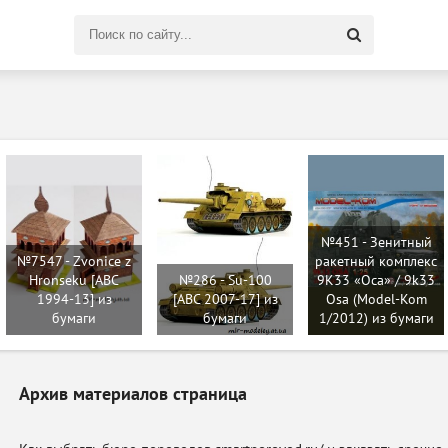
Поиск
по
сайту
№451 - Зенитный
№7547 - Zvonice z
ракетный комплекс
Hronseku [ABC
№286 - Su-100
9К33 «Оса» / 9k33
1994-13] из
[ABC 2007-17] из
Osa (Model-Kom
бумаги
бумаги
1/2012) из бумаги
Архив материалов страница