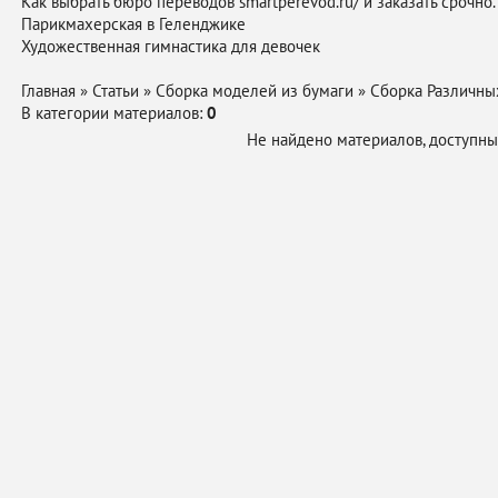
Как выбрать бюро переводов smartperevod.ru/ и заказать срочно.
Парикмахерская в Геленджике
Художественная
гимнастика
для девочек
Главная
»
Статьи
»
Сборка моделей из бумаги
»
Сборка Различны
В категории материалов
:
0
Не найдено материалов, доступны