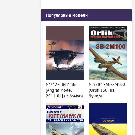
Популярные модели
№742 - IJN Zuiho
№5783 - SB-2M100
[Angraf Model
(Orlik 130) из
2014-06] из бумаги
бумаги