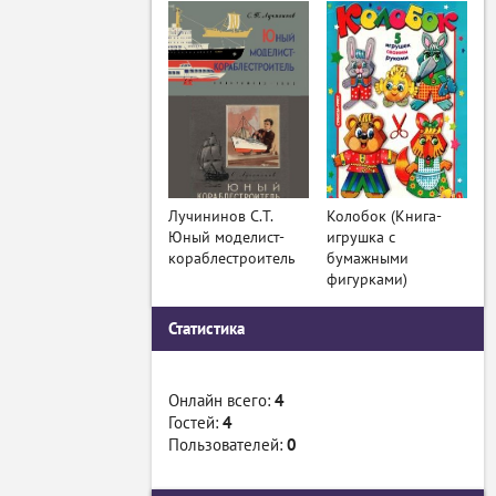
Лучининов С.Т.
Колобок (Книга-
Юный моделист-
игрушка с
кораблестроитель
бумажными
фигурками)
Статистика
Онлайн всего:
4
Гостей:
4
Пользователей:
0