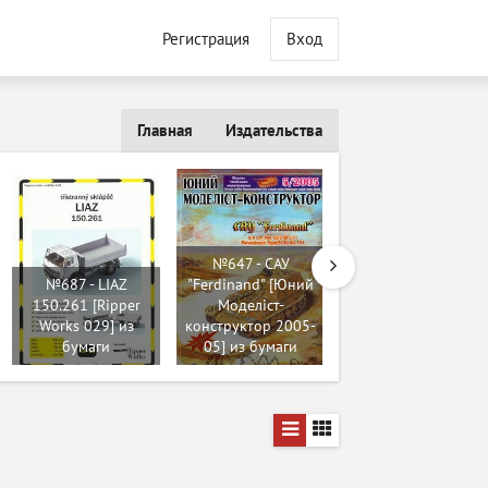
Регистрация
Вход
Главная
Издательства
№647 - САУ
№687 - LIAZ
"Ferdinand" [Юний
№164 - Churchill III
150.261 [Ripper
Моделіст-
[Maly Modelarz
Works 029] из
конструктор 2005-
1963-10] из
бумаги
05] из бумаги
бумаги