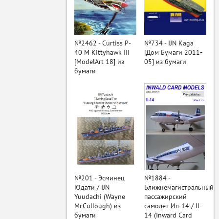
ый
№2462 - Curtiss P-
№734 - IJN Kaga
40 M Kittyhawk III
[Дом Бумаги 2011-
[ModelArt 18] из
05] из бумаги
бумаги
№201 - Эсминец
№1884 -
Юдати / IJN
Ближнемагистральный
Yuudachi (Wayne
пассажирский
McCullough) из
самолет Ил-14 / Il-
бумаги
14 (Inward Card