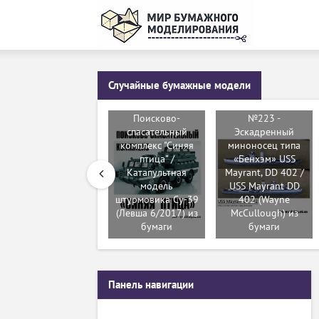
Случайные бумажные модели
№8691 -
Поисково-
№223 -
спасательный
Эскадренный
комплекс "Синяя
миноносец типа
птица" /
«Бенхэм» USS
Катапультная
Mayrant, DD 402 /
модель
USS Mayrant DD
штурмовика Су-39
402 (Wayne
(Левша 6/2017) из
McCullough) из
бумаги
бумаги
Панель навигации