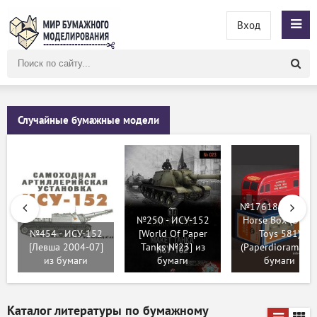
Вход
Поиск
по
сайту
Случайные бумажные модели
№17618 - Expres
№250 - ИСУ-152
Horse Box (Dinky
№454 - ИСУ-152
[World Of Paper
Toys 581)
[Левша 2004-07]
Tanks №23] из
(Paperdiorama) и
из бумаги
бумаги
бумаги
Каталог литературы по бумажному