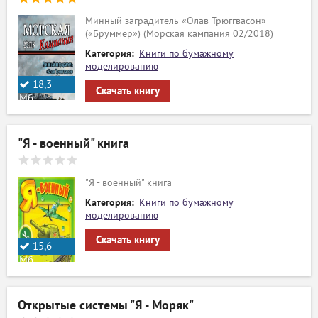
Минный заградитель «Олав Трюггвасон»
(«Бруммер») (Морская кампания 02/2018)
Категория:
Книги по бумажному
моделированию
18,3
Скачать книгу
Мб.
"Я - военный" книга
"Я - военный" книга
Категория:
Книги по бумажному
моделированию
Скачать книгу
15,6
Мб.
Открытые системы "Я - Моряк"