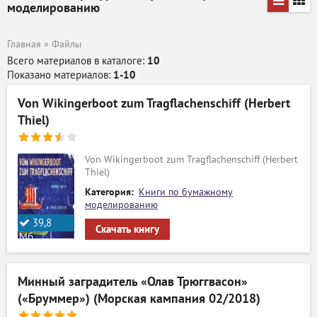
моделированию
Главная
»
Файлы
Всего материалов в каталоге
:
10
Показано материалов
:
1-10
Von Wikingerboot zum Tragflachenschiff (Herbert
Thiel)
Von Wikingerboot zum Tragflachenschiff (Herbert
Thiel)
Категория:
Книги по бумажному
моделированию
39,8
Скачать книгу
Мб.
Минный заградитель «Олав Трюггвасон»
(«Бруммер») (Морская кампания 02/2018)