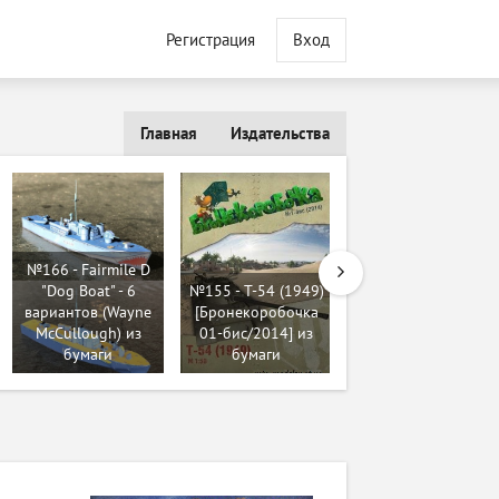
Регистрация
Вход
Главная
Издательства
№660 - Niemiecki
№166 - Fairmile D
lekki czołg
"Dog Boat" - 6
№155 - T-54 (1949)
rozpoznawczy
вариантов (Wayne
[Бронекоробочка
Pz.Kpfw. I Ausf.B
McCullough) из
01-бис/2014] из
[Model Card 033]
бумаги
бумаги
из бумаги