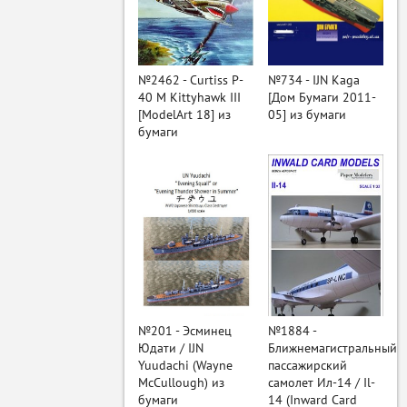
ый
№2462 - Curtiss P-
№734 - IJN Kaga
40 M Kittyhawk III
[Дом Бумаги 2011-
[ModelArt 18] из
05] из бумаги
бумаги
№201 - Эсминец
№1884 -
Юдати / IJN
Ближнемагистральный
Yuudachi (Wayne
пассажирский
McCullough) из
самолет Ил-14 / Il-
бумаги
14 (Inward Card