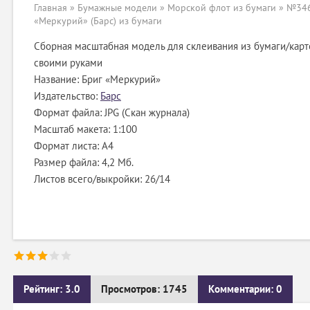
Главная
»
Бумажные модели
»
Морской флот из бумаги
» №346
«Меркурий» (Барс) из бумаги
Сборная масштабная модель для склеивания из бумаги/карт
своими руками
Название: Бриг «Меркурий»
Издательство:
Барс
Формат файла: JPG (Скан журнала)
Масштаб макета: 1:100
Формат листа: А4
Размер файла: 4,2 Мб.
Листов всего/выкройки: 26/14
Рейтинг: 3.0
Просмотров: 1745
Комментарии: 0