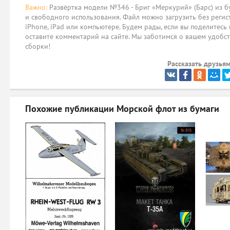
Важно:
Развёртка модели №346 - Бриг «Меркурий» (Барс) из б
и свободного использования. Файл можно загрузить без регис
iPhone, iPad или компьютере. Будем рады, если вы поделитесь
оставите комментарий на сайте. Мы заботимся о вашем удобст
сборки!
Рассказать друзьям
Похожие публикации
Морской флот из бумаги