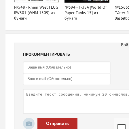
№548 - Rhein West FLUG
№394 - T-35A [World Of
№15665 
RW301 (WHM 1509) из
Paper Tanks 15] из
"Vater 
бумаги
бумаги
Bastelb
ПРОКОММЕНТИРОВАТЬ
Отправить