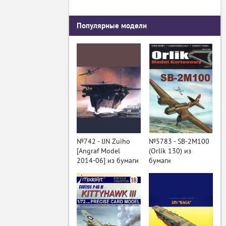
Популярные модели
№742 - IJN Zuiho
№5783 - SB-2M100
[Angraf Model
(Orlik 130) из
2014-06] из бумаги
бумаги