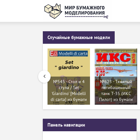
Случайные бумажные модели
№545 - Стол и 4
№625 - Тяжелый
стула / Set
пятибашенный
'Giardino' [Modelli
танк Т-35 (ИКС
di carta] из бумаги
Пилот) из бумаги
Панель навигации