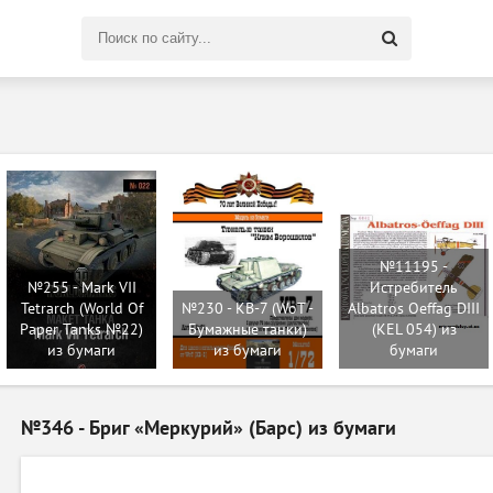
Поиск
по
сайту
№11195 -
№255 - Mark VII
Истребитель
Tetrarch (World Of
№230 - КВ-7 (WoT -
Albatros Oeffag DIII
Paper Tanks №22)
Бумажные танки)
(KEL 054) из
из бумаги
из бумаги
бумаги
№346 - Бриг «Меркурий» (Барс) из бумаги