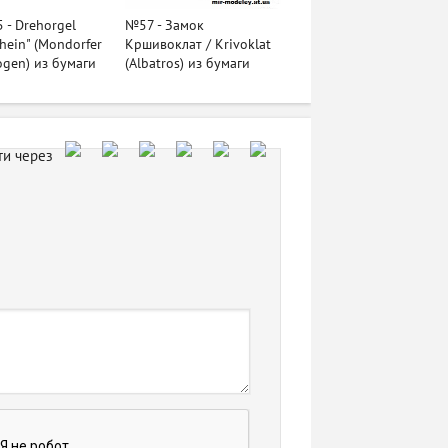
- Drehorgel
№57 - Замок
Rhein" (Mondorfer
Кршивоклат / Krivoklat
ogen) из бумаги
(Albatros) из бумаги