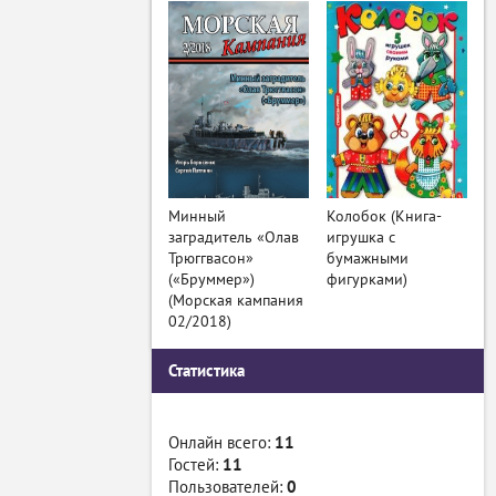
Минный
Колобок (Книга-
заградитель «Олав
игрушка с
Трюггвасон»
бумажными
(«Бруммер»)
фигурками)
(Морская кампания
02/2018)
Статистика
Онлайн всего:
11
Гостей:
11
Пользователей:
0