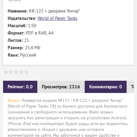
Название:
КВ-122 + диорама "Ангар"
Издательство:
World of Paper Tanks
Масштаб:
1:50
Формат:
PDF в RAR, А4
Листов:
21
Размер:
25,4 Mb
Язык:
Русский
Рейтинг: 0.0
Просмотров: 2316
Комментарии: 0
Те
Важно:
Развёртка модели №151 - КВ-122 + диорама "Ангар"
[World of Paper Tanks 28] из бумаги доступна для бесплатного
скачивания и свободного использования. Файл можно
загрузить без регистрации и открыть на устройствах Android,
iPhone, iPad или компьютере. Будем рады, если вы поделитесь
впечатлениями о сборке с друзьями или оставите
комментарий на сайте. Мы заботимся о вашем удобстве и