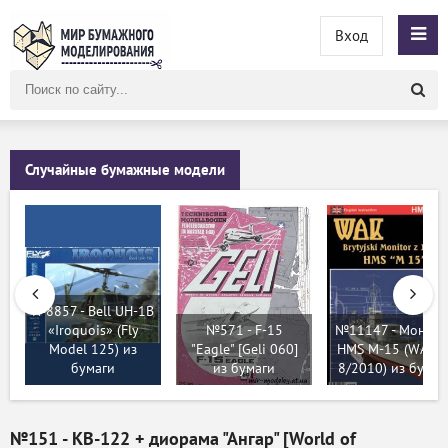
Вход
Поиск
по
сайту
Случайные бумажные модели
№8857 - Bell UH-1B
«Iroquois» (Fly
№571 - F-15
№11147 - Монито
Model 125) из
"Eagle" [Geli 060]
HMS M-15 (WAK 7
бумаги
из бумаги
8/2010) из бумаг
№151 - КВ-122 + диорама "Ангар" [World of