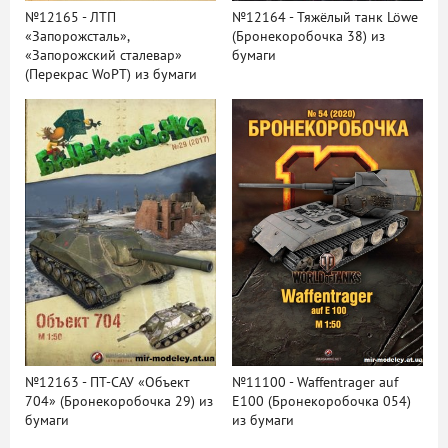
№12165 - ЛТП
№12164 - Тяжёлый танк Löwe
«Запорожсталь»,
(Бронекоробочка 38) из
«Запорожский сталевар»
бумаги
(Перекрас WoPT) из бумаги
№12163 - ПТ-САУ «Объект
№11100 - Waffentrager auf
704» (Бронекоробочка 29) из
E100 (Бронекоробочка 054)
бумаги
из бумаги