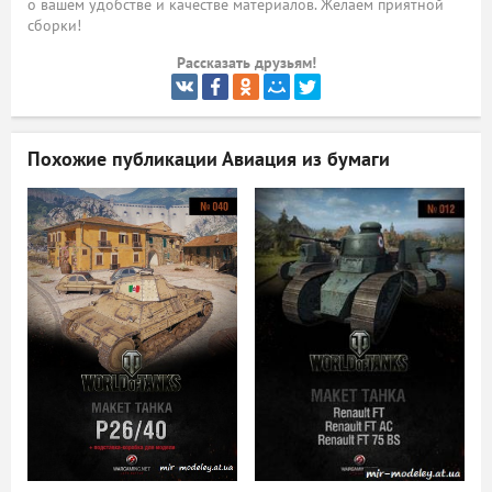
о вашем удобстве и качестве материалов. Желаем приятной
сборки!
ый
Рассказать друзьям!
Похожие публикации
Авиация из бумаги