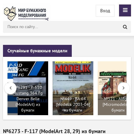
Вход
Поиск
по
сайту
Случайные бумажные модели
№6291 - P-51D
Mustang 364 Fg
Denver Belle
№449 - BA-64
№521 - Aldgate
(ModelArt) из
[Modelik 2003-04]
[Micromodels] из
бумаги
из бумаги
бумаги
№6273 - F-117 (ModelArt 28, 29) из бумаги