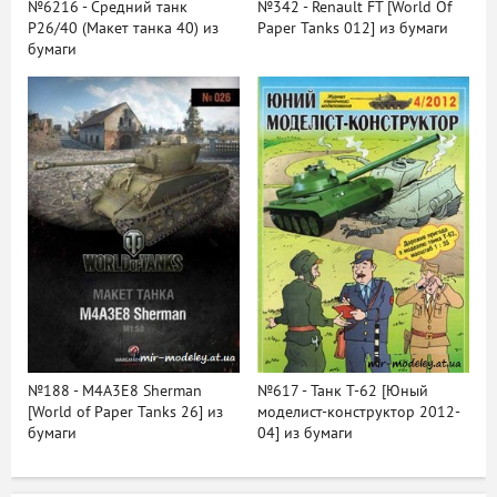
№6216 - Средний танк
№342 - Renault FT [World Of
P26/40 (Макет танка 40) из
Paper Tanks 012] из бумаги
бумаги
№188 - М4А3Е8 Sherman
№617 - Танк Т-62 [Юный
[World of Paper Tanks 26] из
моделист-конструктор 2012-
бумаги
04] из бумаги