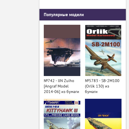
Популярные модели
№742 - IJN Zuiho
№5783 - SB-2M100
[Angraf Model
(Orlik 130) из
2014-06] из бумаги
бумаги