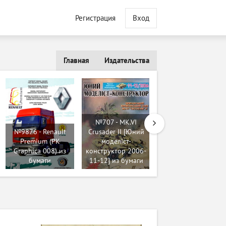
Регистрация
Вход
Главная
Издательства
№707 - MK.VI
№9876 - Renault
Crusader II [Юний
№157 - Samohodne
Premium (PK
моделіст-
delo ASU 57 [ABC
Graphica 008) из
конструктор 2006-
1986-04] из
бумаги
11-12] из бумаги
бумаги