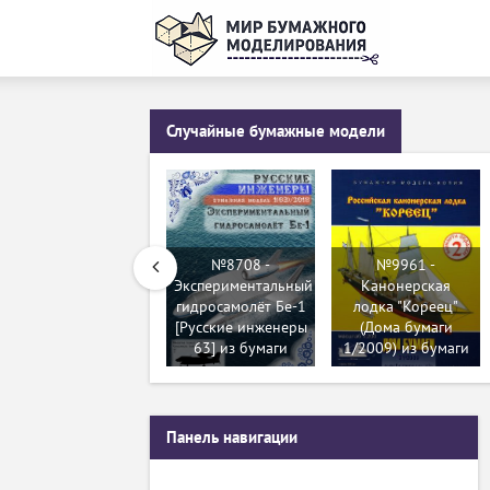
Случайные бумажные модели
№8708 -
№9961 -
Экспериментальный
Канонерская
гидросамолёт Бе-1
лодка "Кореец"
[Русские инженеры
(Дома бумаги
63] из бумаги
1/2009) из бумаги
Панель навигации