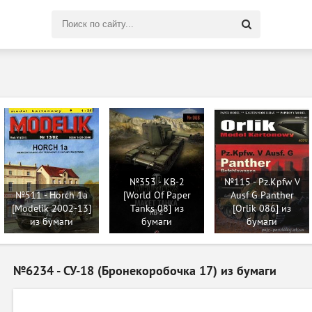
Поиск
по
сайту
№353 - KВ-2
№115 - Pz.Kpfw V
№511 - Horch 1a
[World Of Paper
Ausf G Panther
[Modelik 2002-13]
Tanks 08] из
[Orlik 086] из
из бумаги
бумаги
бумаги
№6234 - СУ-18 (Бронекоробочка 17) из бумаги