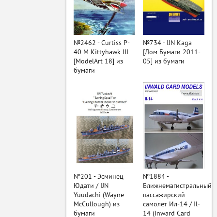
ый
№2462 - Curtiss P-
№734 - IJN Kaga
40 M Kittyhawk III
[Дом Бумаги 2011-
[ModelArt 18] из
05] из бумаги
бумаги
№201 - Эсминец
№1884 -
Юдати / IJN
Ближнемагистральный
Yuudachi (Wayne
пассажирский
McCullough) из
самолет Ил-14 / Il-
бумаги
14 (Inward Card