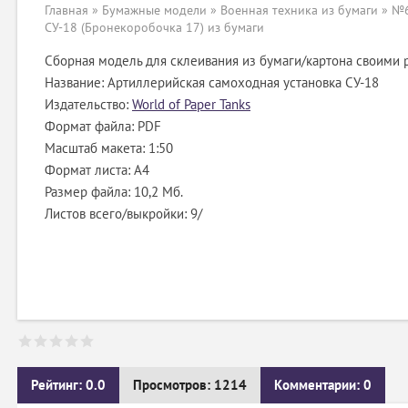
Главная
»
Бумажные модели
»
Военная техника из бумаги
» №6
СУ-18 (Бронекоробочка 17) из бумаги
Сборная модель для склеивания из бумаги/картона своими 
Название: Артиллерийская самоходная установка СУ-18
Издательство:
World of Paper Tanks
Формат файла: PDF
Масштаб макета: 1:50
Формат листа: А4
Размер файла: 10,2 Мб.
Листов всего/выкройки: 9/
Рейтинг: 0.0
Просмотров: 1214
Комментарии: 0