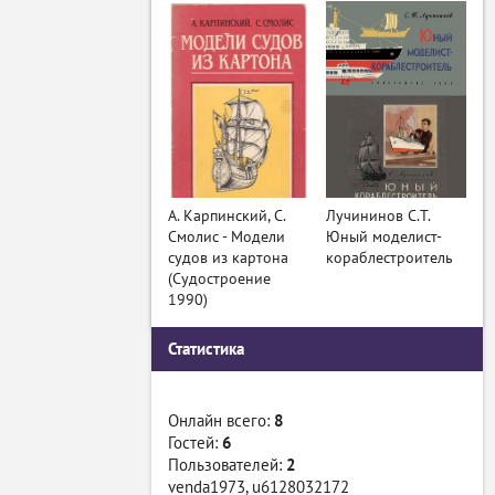
А. Карпинский, С.
Лучининов С.Т.
Смолис - Модели
Юный моделист-
судов из картона
кораблестроитель
(Судостроение
1990)
Статистика
Онлайн всего:
8
Гостей:
6
Пользователей:
2
venda1973
,
u6128032172