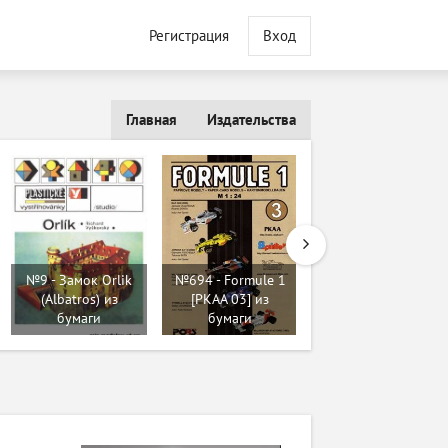
Регистрация
Вход
Главная
Издательства
№9 - Замок Orlik
№694 - Formule 1
(Albatros) из
[PKAA 03] из
№632 - Daimajin
бумаги
бумаги
[UHU 02] из бумаги