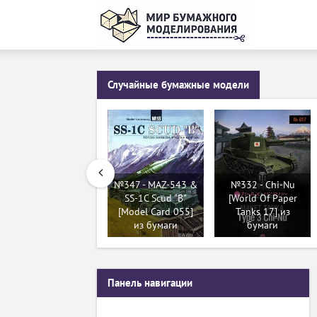
Случайные бумажные модели
№347 - MAZ-543 &
№332 - Chi-Nu
SS-1C Scud "B"
[World Of Paper
[Model Card 055]
Tanks 17] из
из бумаги
бумаги
Панель навигации