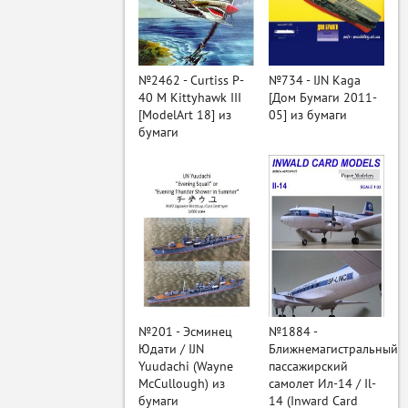
ый
№2462 - Curtiss P-
№734 - IJN Kaga
40 M Kittyhawk III
[Дом Бумаги 2011-
[ModelArt 18] из
05] из бумаги
бумаги
№201 - Эсминец
№1884 -
Юдати / IJN
Ближнемагистральный
Yuudachi (Wayne
пассажирский
McCullough) из
самолет Ил-14 / Il-
бумаги
14 (Inward Card