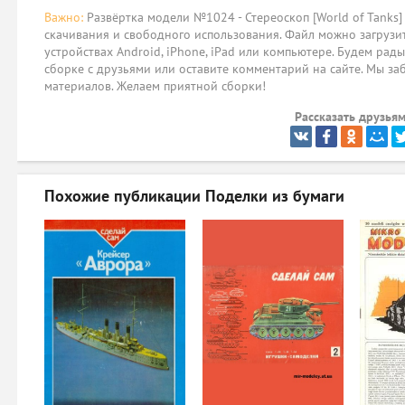
Важно:
Развёртка модели №1024 - Стереоскоп [World of Tanks]
скачивания и свободного использования. Файл можно загрузит
устройствах Android, iPhone, iPad или компьютере. Будем рад
сборке с друзьями или оставите комментарий на сайте. Мы за
материалов. Желаем приятной сборки!
Рассказать друзьям
Похожие публикации
Поделки из бумаги