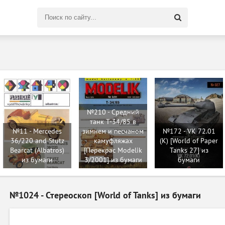
Поиск
по
сайту
№210 - Средний
танк Т-34/85 в
№11 - Mercedes
зимнем и песчаном
№172 - VK 72.01
36/220 and Stutz
камуфляжах
(K) [World of Paper
Bearcat (Albatros)
[Перекрас Modelik
Tanks 27] из
из бумаги
3/2001] из бумаги
бумаги
№1024 - Стереоскоп [World of Tanks] из бумаги