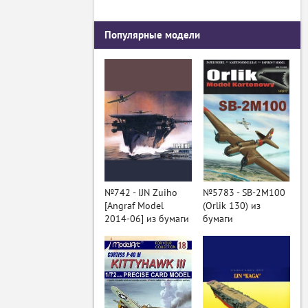
Популярные модели
№742 - IJN Zuiho
№5783 - SB-2M100
[Angraf Model
(Orlik 130) из
2014-06] из бумаги
бумаги