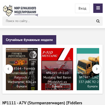
Вход
Поиск
по
сайту
Случайные бумажные модели
№18564 - Formica
Dunecrawler (Eli
№6293 - P-51D
Patoroch /
Mustang Red Baron
№7487 - LIAZ AD
Warhammer 40k) из
(ModelArt) из
337 (ABC 92-21 ) 
бумаги
бумаги
бумаги
№1111 - A7V (Sturmpanzerwagen) [Fiddlers