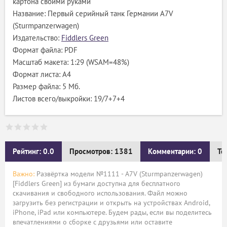
картона своими руками
Название: Первый серийный танк Германии A7V
(Sturmpanzerwagen)
Издательство:
Fiddlers Green
Формат файла: PDF
Масштаб макета: 1:29 (WSAM=48%)
Формат листа: A4
Размер файла: 5 Мб.
Листов всего/выкройки: 19/7+7+4
Рейтинг: 0.0
Просмотров: 1381
Комментарии: 0
Те
Важно:
Развёртка модели №1111 - A7V (Sturmpanzerwagen)
[Fiddlers Green] из бумаги доступна для бесплатного
скачивания и свободного использования. Файл можно
загрузить без регистрации и открыть на устройствах Android,
iPhone, iPad или компьютере. Будем рады, если вы поделитесь
впечатлениями о сборке с друзьями или оставите