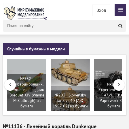
Вход
Поиск
по
сайту
Случайные бумажные модели
№532 -
Бомбардировщик,
№125 -
самолет-разведчик
Experiential Tan
Breguet XIV (Wayne
№203 - Slovensky
A7VU [Thai
McCullough) из
tank vz.40 [ABC
Paperwork 8] из
бумаги
1997-02] из бумаги
бумаги
№11136 - Линейный корабль Dunkerque