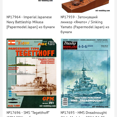
№17964 - Imperial Japanese
№17959 - Затонувший
Navy Battleship Mikasa
линкор «Ямато» / Sinking
[Papermodel Japan] из бумаги
Yamato (Papermodel Japan) из
бумаги
№17696 - SMS "Tegetthoff"
№17693 - HMS Dreadnought