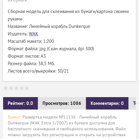
из бумаги
Сборная модель для склеивания из бумаги/картона своими
руками
Название: Линейный корабль Dunkerque
Издатель:
WAK
Масштаб макета: 1:200
Формат файла: jpg (Скан журнала, dpi 300)
Формат листов: A3
Размер файла: 38,5 Мб.
Листов всего/выкройки: 30/21
Рейтинг: 0.0
Просмотров: 1086
Комментарии: 0
Те
Важно:
Развёртка модели №11136 - Линейный корабль
Dunkerque (WAK Extra 1/2007) из бумаги доступна для
бесплатного скачивания и свободного использования. Файл
можно загрузить без регистрации и открыть на устройствах