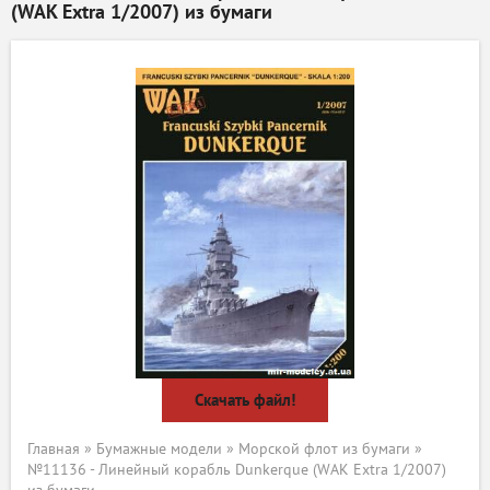
(WAK Extra 1/2007) из бумаги
Скачать файл!
Главная
»
Бумажные модели
»
Морской флот из бумаги
»
№11136 - Линейный корабль Dunkerque (WAK Extra 1/2007)