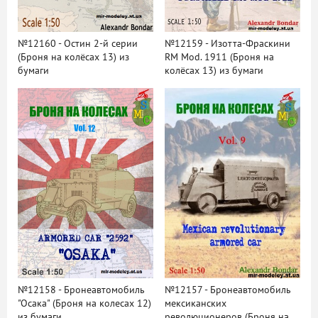
№12160 - Остин 2-й серии
№12159 - Изотта-Фраскини
(Броня на колёсах 13) из
RM Mod. 1911 (Броня на
бумаги
колёсах 13) из бумаги
№12158 - Бронеавтомобиль
№12157 - Бронеавтомобиль
"Осака" (Броня на колесах 12)
мексиканских
из бумаги
революционеров (Броня на