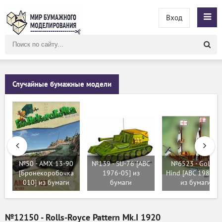
Вход
Поиск
по
сайту
Случайные бумажные модели
№50 - AMX 13-90
№139 - SU-76 [ABC
№6523 - Golden
[Бронекоробочка
1976-05] из
Hind [ABC 1982/2
010] из бумаги
бумаги
из бумаги
№12150 - Rolls-Royce Pattern Mk.I 1920