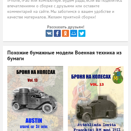
iPhone, iPad или компьютере. Будем рады, если вы поделитесь
впечатлениями о сборке с друзьями или оставите
ый
комментарий на сайте. Мы заботимся о вашем удобстве и
качестве материалов. Желаем приятной сборки!
Рассказать друзьям!
Похожие бумажные модели
Военная техника из
бумаги