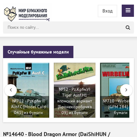
Вход
Поиск
по
сайту
Случайные бумажные модели
№52 - Pz.Kpfw.VI
Tiger Ausf.H1
№712 - PzKpfw II
японский вариант
№710 - Wirbelwin
Ausf.C [Model Card
[Бронекоробочка
[GPM 284] из
041] из бумаги
09] из бумаги
бумаги
№14640 - Blood Dragon Armor (DaiShiHUN /