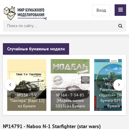
Вход
Поиск
по
сайту
Случайные бумажные модели
№11960 -
Ракетный катер
№334 - T-V
№364 - T-34-85
«Удалой» (Умная
"Пантера" [Барс 12]
[Модель-копия
бумага 025) из
из бумаги
5053] из бумаги
бумаги
№14791 - Naboo N-1 Starfighter (star wars)