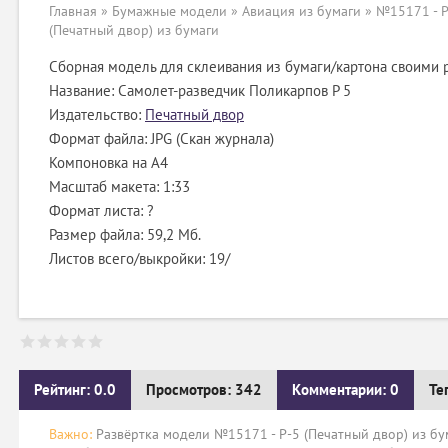
Главная
»
Бумажные модели
»
Авиация из бумаги
» №15171 - P
(Печатный двор) из бумаги
Сборная модель для склеивания из бумаги/картона своими 
Название: Самолет-разведчик Поликарпов P 5
Издательство:
Печатный двор
Формат файла: JPG (Скан журнала)
Компоновка на А4
Масштаб макета: 1:33
Формат листа: ?
Размер файла: 59,2 Мб.
Листов всего/выкройки: 19/
Рейтинг: 0.0
Просмотров: 342
Комментарии: 0
Те
Важно:
Развёртка модели №15171 - P-5 (Печатный двор) из бу