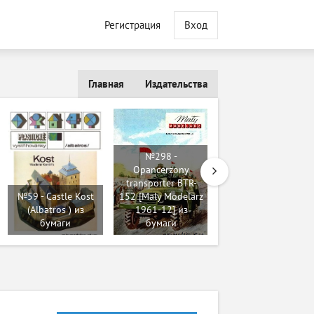
Регистрация
Вход
Главная
Издательства
№298 -
Opancerzony
№125 -
transporter BTR-
Experiential Tank
№59 - Castle Kost
152 [Maly Modelarz
A7VU [Thai
(Albatros ) из
1961-12] из
Paperwork 8] из
бумаги
бумаги
бумаги