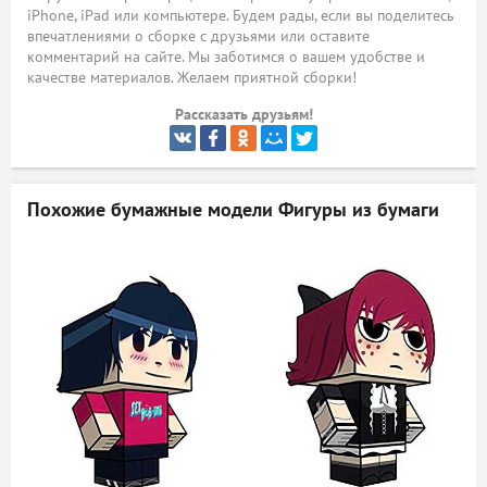
iPhone, iPad или компьютере. Будем рады, если вы поделитесь
ый
впечатлениями о сборке с друзьями или оставите
комментарий на сайте. Мы заботимся о вашем удобстве и
качестве материалов. Желаем приятной сборки!
Рассказать друзьям!
Похожие бумажные модели
Фигуры из бумаги