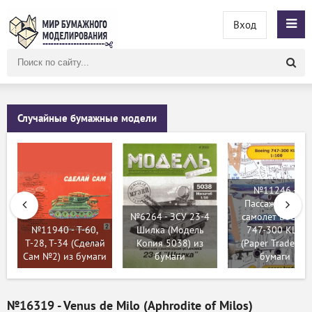
Вход
Поиск
по
сайту
Случайные бумажные модели
№11246 -
Пассажирский
№6264 - ЗСУ 23-4
самолет Boeing
№11940 - Т-60,
Шилка (Модель
747-300 KLM
Т-28, Т-34 (Сделай
Копия 5038) из
(Paper Trade) из
Сам №2) из бумаги
бумаги
бумаги
№16319 - Venus de Milo (Aphrodite of Milos)