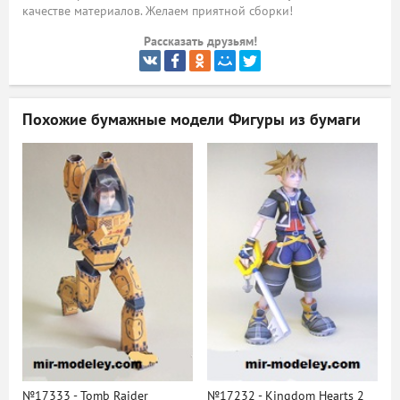
качестве материалов. Желаем приятной сборки!
ый
Рассказать друзьям!
Похожие бумажные модели
Фигуры из бумаги
№17333 - Tomb Raider
№17232 - Kingdom Hearts 2