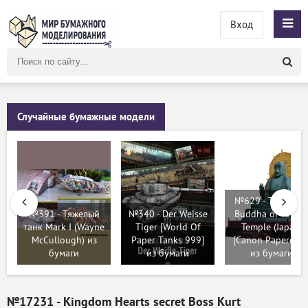
Вход
Поиск
по
сайту
Случайные бумажные модели
№629 - The Grea
№391 - Тяжелый
№340 - Der Weisse
Buddha of Todaij
танк Mark I (Wayne
Tiger [World Of
Temple (Japan)
McCullough) из
Paper Tanks 999]
[Canon Papercraft
бумаги
из бумаги
из бумаги
№17231 - Kingdom Hearts secret Boss Kurt