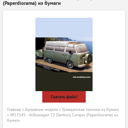
(Paperdiorama) из бумаги
Скачать файл!
Главная
»
Бумажные модели
»
Гражданская техника из бумаги
» №17545 - Volkswagen T2 Danbury Camper (Paperdiorama) из
бумаги