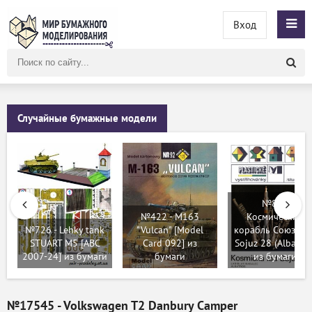
Вход
Поиск
по
сайту
Случайные бумажные модели
№82 -
№422 - M163
Космический
№726 - Lehky tank
"Vulcan" [Model
корабль Союз-28 
STUART M5 [ABC
Card 092] из
Sojuz 28 (Albatros
2007-24] из бумаги
бумаги
из бумаги
№17545 - Volkswagen T2 Danbury Camper