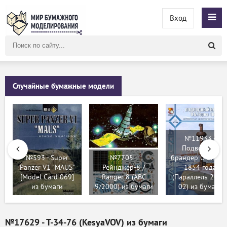
Вход
Поиск
по
сайту
Случайные бумажные модели
№11933 -
Подводный
№593 - Super
№7705 -
брандер О.Б.Герн
Panzer V1 "MAUS"
Рейнджер-8 /
1854 года
[Model Card 069]
Ranger 8 (ABC
(Параллель 2013
из бумаги
9/2000) из бумаги
02) из бумаги
№17629 - Т-34-76 (KesyaVOV) из бумаги