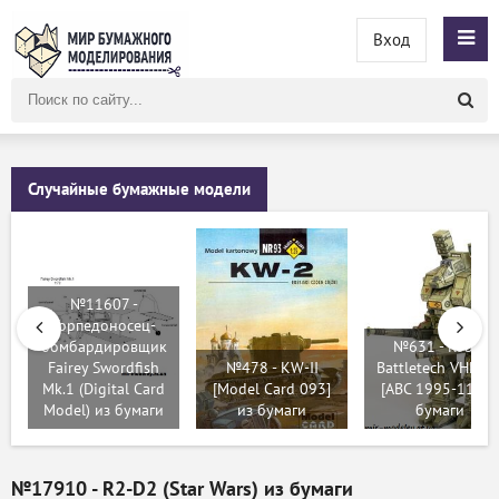
Вход
Поиск
по
сайту
Случайные бумажные модели
№11607 -
Торпедоносец-
бомбардировщик
№631 - Robot
Fairey Swordfish
№478 - KW-II
Battletech VHM-6
Mk.1 (Digital Card
[Model Card 093]
[ABC 1995-11] из
Model) из бумаги
из бумаги
бумаги
№17910 - R2-D2 (Star Wars) из бумаги