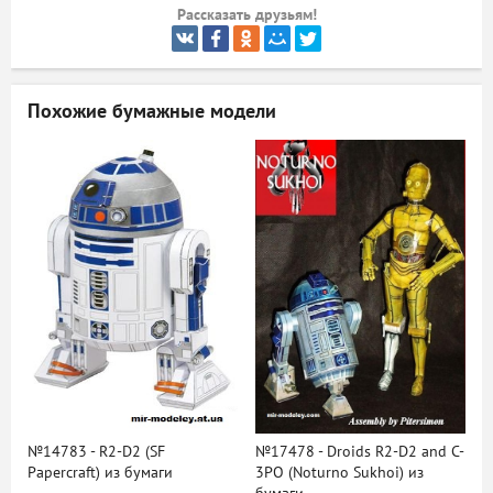
Рассказать друзьям!
ый
Похожие бумажные модели
№14783 - R2-D2 (SF
№17478 - Droids R2-D2 and C-
Papercraft) из бумаги
3PO (Noturno Sukhoi) из