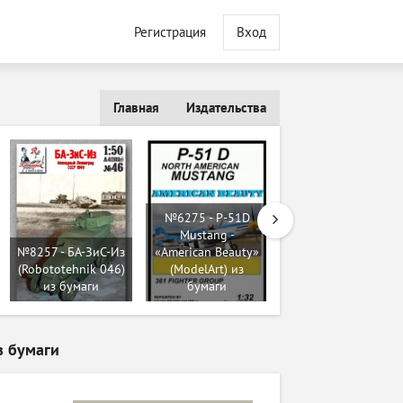
Регистрация
Вход
Главная
Издательства
№6275 - P-51D
Mustang -
№86 - ISU-152
№8257 - БА-ЗиС-Из
«American Beauty»
[Maly Modelarz
(Robototehnik 046)
(ModelArt) из
1980-02] из
из бумаги
бумаги
бумаги
з бумаги