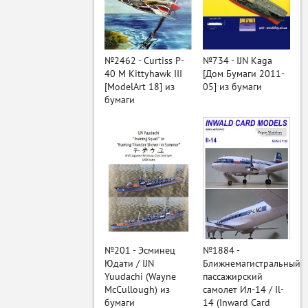
ый
№2462 - Curtiss P-
№734 - IJN Kaga
40 M Kittyhawk III
[Дом Бумаги 2011-
[ModelArt 18] из
05] из бумаги
бумаги
№201 - Эсминец
№1884 -
Юдати / IJN
Ближнемагистральный
Yuudachi (Wayne
пассажирский
McCullough) из
самолет Ил-14 / Il-
бумаги
14 (Inward Card