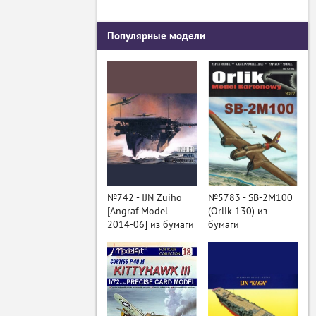
Популярные модели
№742 - IJN Zuiho
№5783 - SB-2M100
[Angraf Model
(Orlik 130) из
2014-06] из бумаги
бумаги