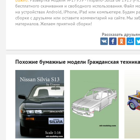
Важно:
Развёртка модели №17939 - Hispano-Suiza de 1913 (Pic
бесплатного скачивания и свободного использования. Файл мо
на устройствах Android, iPhone, iPad или компьютере. Будем р
сборке с друзьями или оставите комментарий на сайте. Мы за
материалов. Желаем приятной сборки!
Рассказать друзьям
Похожие бумажные модели
Гражданская техника