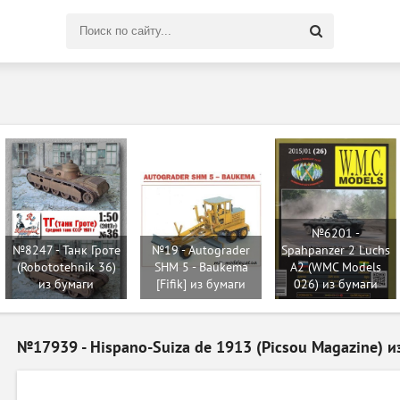
Поиск
по
сайту
№6201 -
№8247 - Танк Гроте
№19 - Autograder
Spahpanzer 2 Luchs
(Robototehnik 36)
SHM 5 - Baukema
A2 (WMC Models
из бумаги
[Fifik] из бумаги
026) из бумаги
№17939 - Hispano-Suiza de 1913 (Picsou Magazine) и