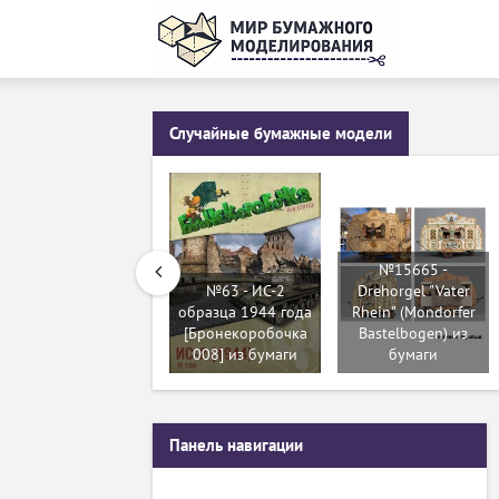
Случайные бумажные модели
№15665 -
№63 - ИС-2
Drehorgel "Vater
образца 1944 года
Rhein" (Mondorfer
[Бронекоробочка
Bastelbogen) из
008] из бумаги
бумаги
Панель навигации