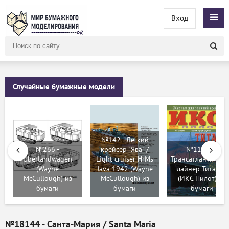
Вход
Поиск
по
сайту
Случайные бумажные модели
№142 - Лёгкий
№266 -
крейсер "Ява" /
№11799 -
Uberlandwagen
Light cruiser HrMs
Трансатлантическ
(Wayne
Java 1942 (Wayne
лайнер Титаник
McCullough) из
McCullough) из
(ИКС Пилот) из
бумаги
бумаги
бумаги
№18144 - Санта-Мария / Santa Maria