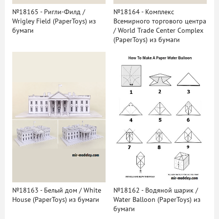
№18165 - Ригли-Филд /
№18164 - Комплекс
Wrigley Field (PaperToys) из
Всемирного торгового центра
бумаги
/ World Trade Center Complex
(PaperToys) из бумаги
№18163 - Белый дом / White
№18162 - Водяной шарик /
House (PaperToys) из бумаги
Water Balloon (PaperToys) из
бумаги