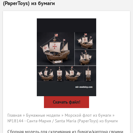
(PaperToys) из бумаги
Скачать файл!
Главная
»
Бумажные модели
»
Морской флот из бумаги
»
№18144 - Санта-Мария / Santa Maria (PaperToys) из бумаги
Сборная модель для склеивания из бумаги/картона своими