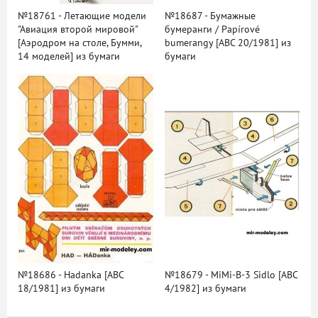
№18761 - Летающие модели
№18687 - Бумажные
"Авиация второй мировой"
бумеранги / Papírové
[Аэродром на столе, Бумми,
bumerangy [ABC 20/1981] из
14 моделей] из бумаги
бумаги
№18686 - Hadanka [ABC
№18679 - MiMi-B-3 Sidlo [ABC
18/1981] из бумаги
4/1982] из бумаги