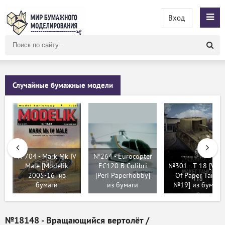
Вход
Поиск
по
сайту
Случайные бумажные модели
№704 - Mark Mk IV
№264 - Eurocopter
Male [Modelik
EC120 B Colibri
№301 - T-18 [Wor
2005-16] из
[Peri Paperhobby]
Of Paper Tanks
бумаги
из бумаги
№19] из бумаги
№18148 - Вращающийся вертолёт /