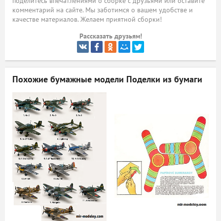
поделитесь впечатлениями о сборке с друзьями или оставите
комментарий на сайте. Мы заботимся о вашем удобстве и
ый
качестве материалов. Желаем приятной сборки!
Рассказать друзьям!
Похожие бумажные модели
Поделки из бумаги