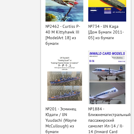
ый
№2462 - Curtiss P-
№734 - IJN Kaga
40 M Kittyhawk III
[Дом Бумаги 2011-
[ModelArt 18] из
05] из бумаги
бумаги
№201 - Эсминец
№1884 -
Юдати / IJN
Ближнемагистральный
Yuudachi (Wayne
пассажирский
McCullough) из
самолет Ил-14 / Il-
бумаги
14 (Inward Card