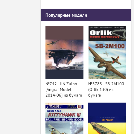
Популярные модели
№742 - IJN Zuiho
№5783 - SB-2M100
[Angraf Model
(Orlik 130) из
2014-06] из бумаги
бумаги