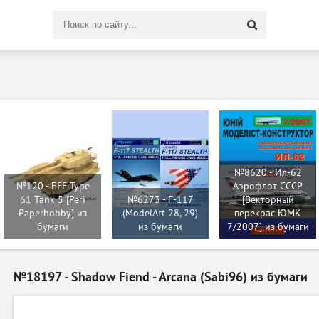
Поиск
по
сайту
№8620 - Ил-62
№120 - EFF Type
Аэрофлот СССР
61 Tank 5 [Peri
№6273 - F-117
[Векторный
Paperhobby] из
(ModelArt 28, 29)
перекрас ЮМК
бумаги
из бумаги
7/2007] из бумаги
№18197 - Shadow Fiend - Arcana (Sabi96) из бумаги