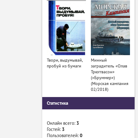
Твори, выдумывай,
Минный
пробуй из бумаги
заградитель «Олав
Трюггвасон»
(«Бруммер»)
(Морская кампания
02/2018)
Статистика
Онлайн всего:
3
Гостей:
3
Пользователей:
0