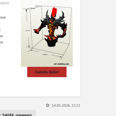
hadow
она
с
ми
ow
Скачать файл!
14.05.2026, 22:11
и:
Sabi96
,
гуманоид