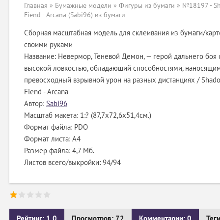
Главная
»
Бумажные модели
»
Фигуры из бумаги
» №18197 - S
Fiend - Arcana (Sabi96) из бумаги
Сборная масштабная модель для склеивания из бумаги/карт
своими руками
Название: Невермор, Теневой Демон, — герой дальнего боя 
высокой ловкостью, обладающий способностями, наносящи
превосходный взрывной урон на разных дистанциях / Shad
Fiend - Arcana
Автор:
Sabi96
Масштаб макета: 1:? (87,7х72,6х51,4см.)
Формат файла: PDO
Формат листа: А4
Размер файла: 4,7 Мб.
Листов всего/выкройки: 94/94
Рейтинг: 1.0
Просмотров: 72
Комментарии: 0
Тег