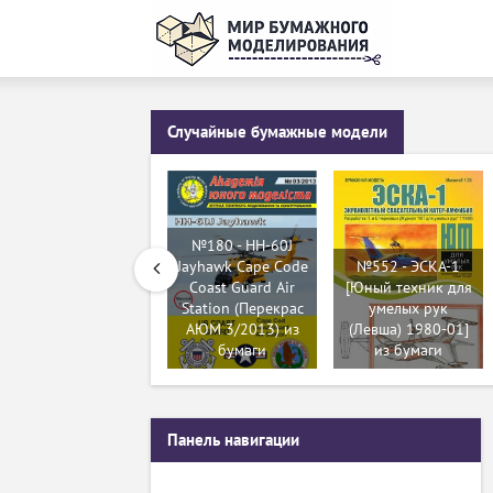
Случайные бумажные модели
№180 - HH-60J
Jayhawk Cape Code
№552 - ЭСКА-1
Coast Guard Air
[Юный техник для
Station (Перекрас
умелых рук
АЮМ 3/2013) из
(Левша) 1980-01]
бумаги
из бумаги
Панель навигации