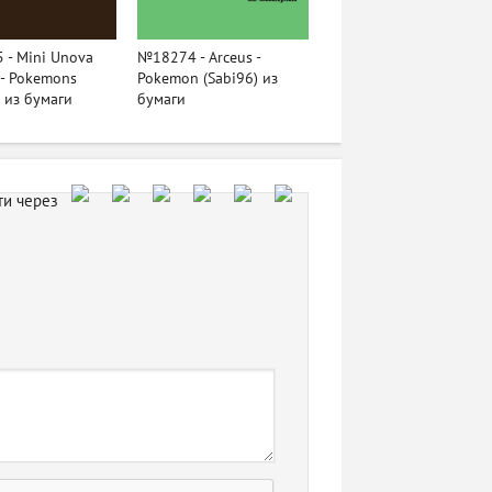
- Mini Unova
№18274 - Arceus -
s - Pokemons
Pokemon (Sabi96) из
) из бумаги
бумаги