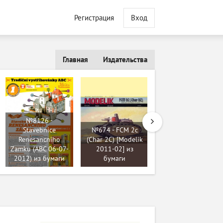
Регистрация
Вход
Главная
Издательства
№8126 -
Stavebnice
№674 - FCM 2c
Renesancniho
(Char 2C) [Modelik
№6635 - Mercedes-
Zamku (ABC 06-07-
2011-02] из
Benz 608D (АВС) из
2012) из бумаги
бумаги
бумаги