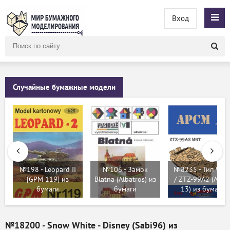
Вход
Поиск
по
сайту
Случайные бумажные модели
№198 - Leopard II
№106 - Замок
№8235 - Тип 99A
[GPM 119] из
Blatna (Albatros) из
/ ZTZ-99A2 (APC
бумаги
бумаги
13) из бумаги
№18200 - Snow White - Disney (Sabi96) из