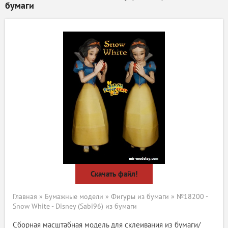
бумаги
Скачать файл!
Главная
»
Бумажные модели
»
Фигуры из бумаги
» №18200 -
Snow White - Disney (Sabi96) из бумаги
Сборная масштабная модель для склеивания из бумаги/