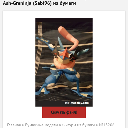
Ash-Greninja (Sabi96) из бумаги
Скачать файл!
Главная
»
Бумажные модели
»
Фигуры из бумаги
» №18206 -