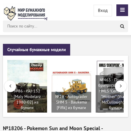
Вход
Поиск
по
сайту
Случайные бумажные модели
№463 - Прототи
британского танк
№86 - ISU-152
HMLS "Centipede" 
[Maly Modelarz
№19 - Autograder
"Mother" (Wayne
1980-02] из
SHM 5 - Baukema
McCullough) из
бумаги
[Fifik] из бумаги
бумаги
№18206 - Pokemon Sun and Moon Special -