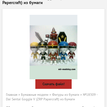
Papercraft) из бумаги
Скачать файл!
Главная
»
Бумажные модели
»
Фигуры из бумаги
» №18309 -
Dai Sentai Goggle V (ZRP Papercraft) из бумаги