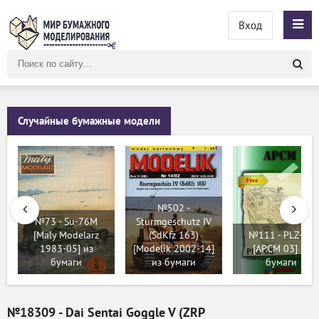
Вход
Поиск
по
сайту
Случайные бумажные модели
№502 -
№73 - Su-76M
Sturmgeschutz IV
[Maly Modelarz
(SdKfz 163)
№111 - PLZ-05
1983-05] из
[Modelik 2002-14]
[APCM 03] из
бумаги
из бумаги
бумаги
№18309 - Dai Sentai Goggle V (ZRP