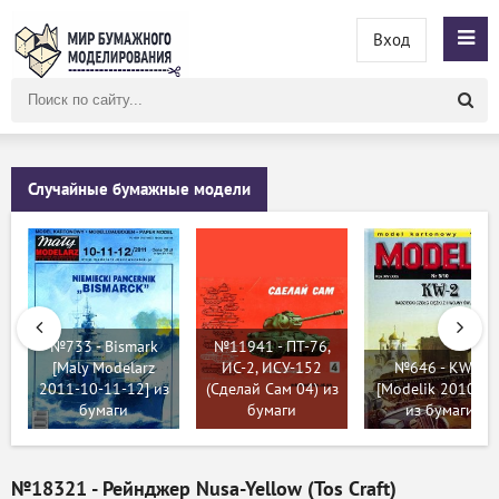
Вход
Поиск
по
сайту
Случайные бумажные модели
№733 - Bismark
№11941 - ПТ-76,
[Maly Modelarz
ИС-2, ИСУ-152
№646 - KW-2
2011-10-11-12] из
(Сделай Сам 04) из
[Modelik 2010-05
бумаги
бумаги
из бумаги
№18321 - Рейнджер Nusa-Yellow (Tos Craft)