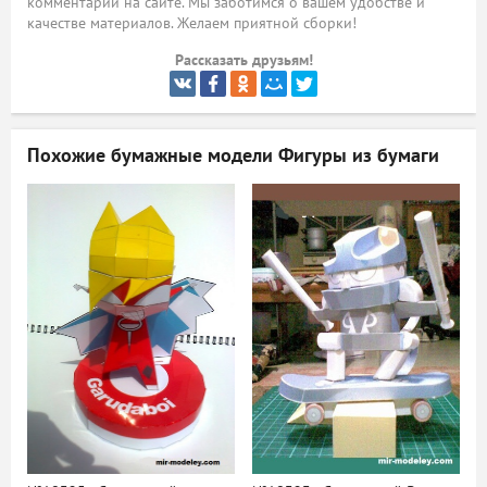
комментарий на сайте. Мы заботимся о вашем удобстве и
качестве материалов. Желаем приятной сборки!
ый
Рассказать друзьям!
Похожие бумажные модели
Фигуры из бумаги