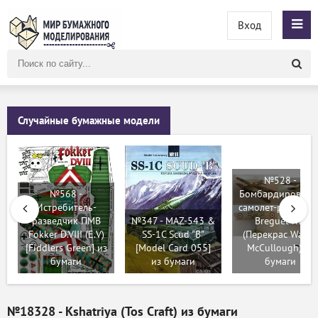
Вход
Поиск
по
сайту
Случайные бумажные модели
№528 -
№568 -
Бомбардировщик
Истребитель-
самолет-разведчи
разведчик ПМВ
№347 - MAZ-543 &
Breguet XIV
Fokker D.VIII (Е.V)
SS-1C Scud "B"
(Перекрас Wayn
[Fiddlers Green] из
[Model Card 055]
McCullough) из
бумаги
из бумаги
бумаги
№18328 - Kshatriya (Tos Craft) из бумаги