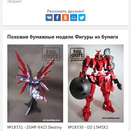
сборки!
ый
Рассказать друзьям!
Похожие бумажные модели
Фигуры из бумаги
№18331 - ZGMF-X42S Destiny
№18330 - OZ-13MSX2