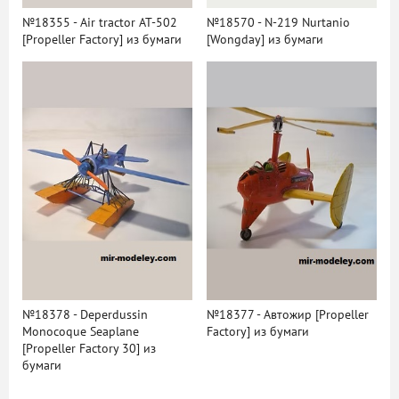
№18355 - Air tractor AT-502
№18570 - N-219 Nurtanio
[Propeller Factory] из бумаги
[Wongday] из бумаги
№18378 - Deperdussin
№18377 - Автожир [Propeller
Monocoque Seaplane
Factory] из бумаги
[Propeller Factory 30] из
бумаги