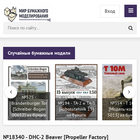
Вход
Поиск
по
сайту
Случайные бумажные модели
№525 -
Brandenburger Tor
№194 - ТА-2 и ТА-3
№354 - T 10м
[Schreiber-Bogen
[Robototehnik 15]
[Модель-копия
00652] из бумаги
из бумаги
5013] из бумаги
№18340 - DHC-2 Beaver [Propeller Factory]