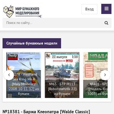
Вход
Поиск
по
сайту
Случайные бумажные модели
№278 - Westland
Sea King Mk.4
[Maly Modelarz
№65 - БТР М113
№401 - БРДМ
2008-10-11-12] из
[Robototehnik 22]
[Модель-Копия
бумаги
из бумаги
5003] из бумаги
№18381 - Баржа Клеопатра [Walde Classic]