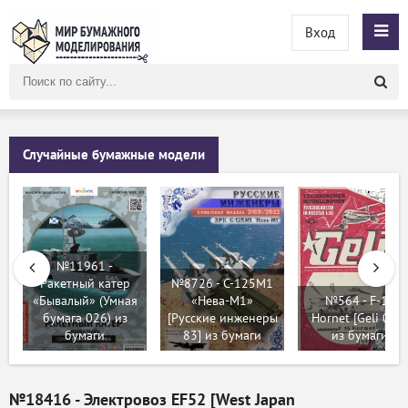
Вход
Поиск
по
сайту
Случайные бумажные модели
№11961 -
Ракетный катер
№8726 - С-125М1
«Бывалый» (Умная
«Нева-М1»
№564 - F-18
бумага 026) из
[Русские инженеры
Hornet [Geli 065]
бумаги
83] из бумаги
из бумаги
№18416 - Электровоз EF52 [West Japan