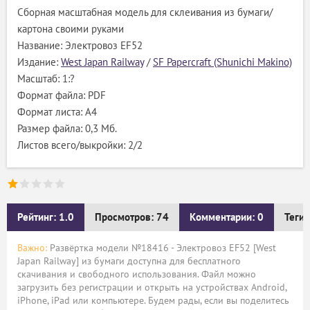
Сборная масштабная модель для склеивания из бумаги/
картона своими руками
Название: Электровоз EF52
Издание:
West Japan Railway
/
SF Papercraft (Shunichi Makino)
Масштаб: 1:?
Формат файла: PDF
Формат листа: А4
Размер файла: 0,3 Мб.
Листов всего/выкройки: 2/2
Рейтинг: 1.0
Просмотров: 74
Комментарии: 0
Теги:
Важно:
Развёртка модели №18416 - Электровоз EF52 [West
Japan Railway] из бумаги доступна для бесплатного
скачивания и свободного использования. Файл можно
загрузить без регистрации и открыть на устройствах Android,
iPhone, iPad или компьютере. Будем рады, если вы поделитесь