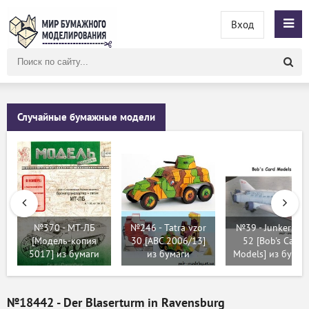
Вход
Поиск
по
сайту
Случайные бумажные модели
№370 - MT-ЛБ
№246 - Tatra vzor
№39 - Junkers Ju
[Модель-копия
30 [ABC 2006/13]
52 [Bob's Card
5017] из бумаги
из бумаги
Models] из бумаг
№18442 - Der Blaserturm in Ravensburg