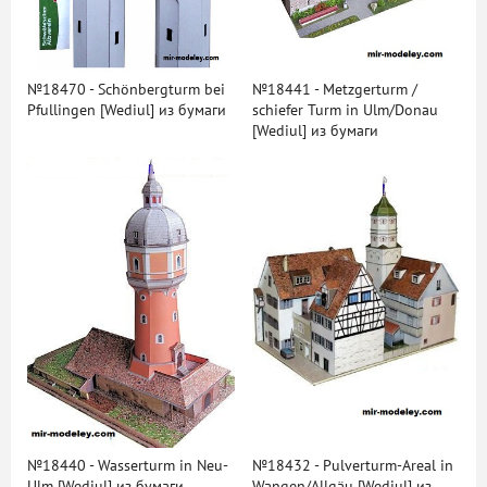
№18470 - Schönbergturm bei
№18441 - Metzgerturm /
Pfullingen [Wediul] из бумаги
schiefer Turm in Ulm/Donau
[Wediul] из бумаги
№18440 - Wasserturm in Neu-
№18432 - Pulverturm-Areal in
Ulm [Wediul] из бумаги
Wangen/Allgäu [Wediul] из