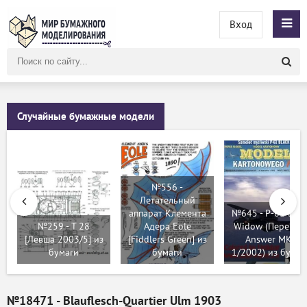
Вход
Поиск
по
сайту
Случайные бумажные модели
№556 -
Летательный
аппарат Клемента
№645 - P-61 Blac
№259 - T 28
Адера Eole
Widow (Перекра
[Левша 2003/5] из
[Fiddlers Green] из
Answer MKF
бумаги
бумаги
1/2002) из бумаг
№18471 - Blauflesch-Quartier Ulm 1903