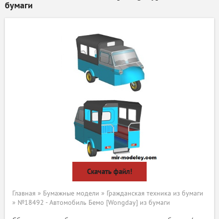
бумаги
Скачать файл!
Главная
»
Бумажные модели
»
Гражданская техника из бумаги
» №18492 - Автомобиль Бемо [Wongday] из бумаги