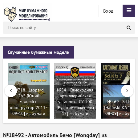
Вход
Поиск
по
сайту
Случайные бумажные модели
№718 - Leopard
№54 - Самоходная
2A5 [Юний
артиллерийская
моделіст-
установка СУ-100
№469 - Sd.kfz.7
конструктор 2011-
[Русские инженеры
[Halinski KA 1996
09-10] из бумаги
17] из бумаги
08-09] из бумаг
№18492 - Автомобиль Бемо [Wongday] из