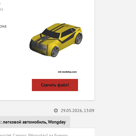
»
из
она
Скачать файл!
29.05.2026, 13:09
и:
легковой автомобиль
,
Wongday
rolet Camaro [Wongday] из бумаги