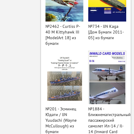
ый
№2462 - Curtiss P-
№734 - IJN Kaga
40 M Kittyhawk III
[Дом Бумаги 2011-
[ModelArt 18] из
05] из бумаги
бумаги
№201 - Эсминец
№1884 -
Юдати / IJN
Ближнемагистральный
Yuudachi (Wayne
пассажирский
McCullough) из
самолет Ил-14 / Il-
бумаги
14 (Inward Card