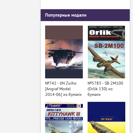
Популярные модели
№742 - IJN Zuiho
№5783 - SB-2M100
[Angraf Model
(Orlik 130) из
2014-06] из бумаги
бумаги