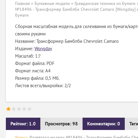
Главная
»
Бумажные модели
»
Гражданская техника из бумаги
№18496 - Трансформер Бамблби Chevrolet Camaro [Wongday] 
бумаги
Сборная масштабная модель для склеивания из бумаги/карт
своими руками
Название: Трансформер Бамблби Chevrolet Camaro
Издание:
Wongday
Масштаб: 1:?
Формат файла: PDF
Формат листа: А4
Размер файла: 0,5 Мб.
Листов всего/выкройки: 2/2
Рейтинг: 1.0
Просмотров: 98
Комментарии: 0
Тег
Важно:
Развёртка модели №18496 - Трансформер Бамблби Chev