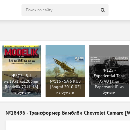
Поиск
по
сайту
№125 -
№672 - B-4
Experiential Tank
wz.1931 kal.203mm
№116 - SA-6 KUB
A7VU [Thai
[Modelik 2011-16]
[Angraf 2010-02]
Paperwork 8] из
из бумаги
из бумаги
бумаги
№18496 - Трансформер Бамблби Chevrolet Camaro [