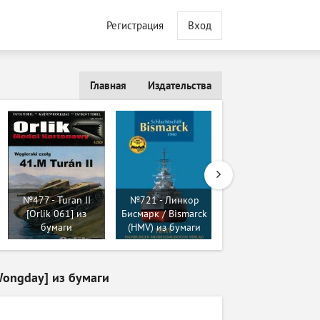
Регистрация
Вход
Главная
Издательства
№677 - Плавающий
танк ПТ-76
№477 - Turan II
№721 - Линкор
[Бумажный Генерал
[Orlik 061] из
Бисмарк / Bismarck
2010-02] из
бумаги
(HMV) из бумаги
бумаги
Wongday] из бумаги