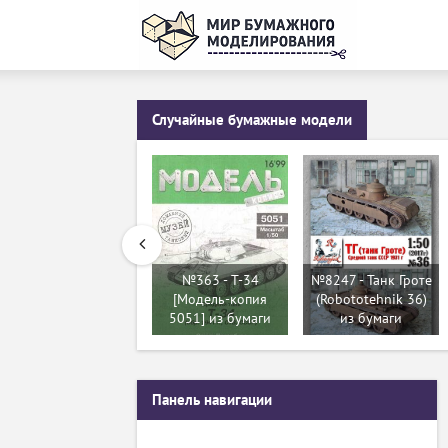
Случайные бумажные модели
№363 - T-34
№8247 - Танк Гроте
[Модель-копия
(Robototehnik 36)
5051] из бумаги
из бумаги
Панель навигации