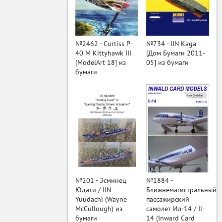
ый
№2462 - Curtiss P-
№734 - IJN Kaga
40 M Kittyhawk III
[Дом Бумаги 2011-
[ModelArt 18] из
05] из бумаги
бумаги
№201 - Эсминец
№1884 -
Юдати / IJN
Ближнемагистральный
Yuudachi (Wayne
пассажирский
McCullough) из
самолет Ил-14 / Il-
бумаги
14 (Inward Card