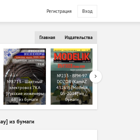
Регистрация
Вход
Главная
Издательства
№233 - BPM-97
№577 - Mi-24, Ki-
№8713 - Шахтный
DOZOR (KamAZ
43 IC "Hayabusa"
электровоз 7КА
43269) [Modelik
[Maly Modelarz
[Русские инженеры
05-2014] из
1982-04] из
68] из бумаги
бумаги
бумаги
ay] из бумаги