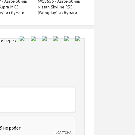
 - Автомобиль
№18656 - Автомобиль
Supra MK5
Nissan Skyline R35
y] из бумаги
[Wongday] из бумаги