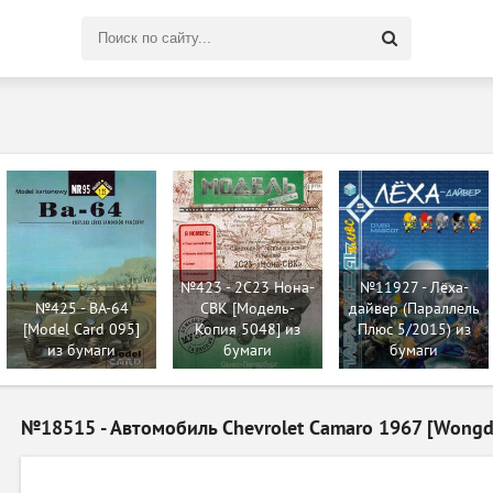
Поиск
по
сайту
№423 - 2C23 Нона-
№11927 - Лёха-
№425 - BA-64
СВК [Модель-
дайвер (Параллель
[Model Card 095]
Копия 5048] из
Плюс 5/2015) из
из бумаги
бумаги
бумаги
№18515 - Автомобиль Chevrolet Camaro 1967 [Wongd