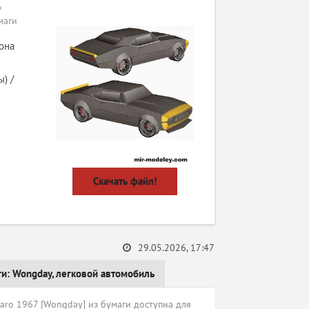
»
маги
она
) /
Скачать файл!
29.05.2026, 17:47
ги:
Wongday
,
легковой автомобиль
ro 1967 [Wongday] из бумаги доступна для