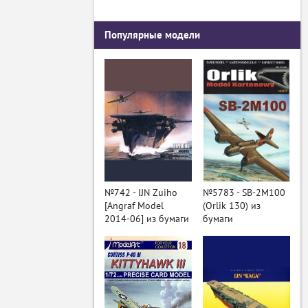
Популярные модели
№742 - IJN Zuiho
№5783 - SB-2M100
[Angraf Model
(Orlik 130) из
2014-06] из бумаги
бумаги