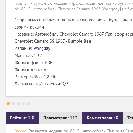
Главная
»
Бумажные модели
»
Гражданская техника из бумаги
№18515 - Автомобиль Chevrolet Camaro 1967 [Wongday] из бу
Сборная масштабная модель для склеивания из бумаги/карт
своими руками
Название: Автомобиль Chevrolet Camaro 1967 (Трансформеры
Chevrolet Camaro SS 1967 - Bumble Bee
Издание:
Wongday
Масштаб: 1:32
Формат файла: PDF
Формат листа: А4
Размер файла: 1,8 Мб.
Листов всего/выкройки: 2/2
Рейтинг: 1.0
Просмотров: 112
Комментарии: 0
Те
Важно:
Развёртка модели №18515 - Автомобиль Chevrolet Cama