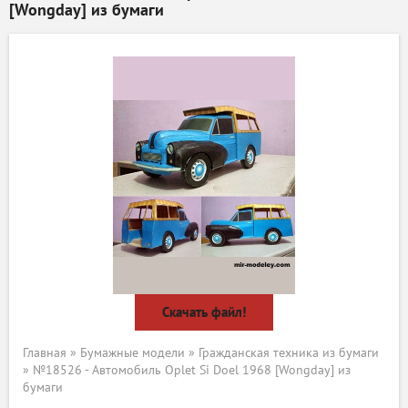
[Wongday] из бумаги
Скачать файл!
Главная
»
Бумажные модели
»
Гражданская техника из бумаги
» №18526 - Автомобиль Oplet Si Doel 1968 [Wongday] из
бумаги