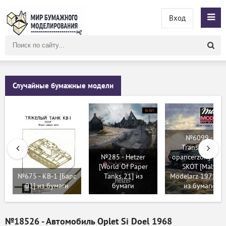
Вход
Поиск
по
сайту
Случайные бумажные модели
№6099 -
Transporter
№285 - Hetzer
opancerzony typ
[World Of Paper
SKOT [Maly
№675 - КB-1 [Барс
Tanks 21] из
Modelarz 1972-11
01] из бумаги
бумаги
из бумаги
№18526 - Автомобиль Oplet Si Doel 1968