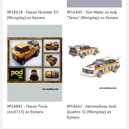
№18618 - Пикап Hummer EV
№16445 - Tow Mater из м/ф
[Wongday] из бумаги
"Тачки" (Wongday) из бумаги
№18881 - Пикап Truck
№18662 - Автомобиль Audi
(zxc6713) из бумаги
Quattro S1 [Wongday] из
бумаги