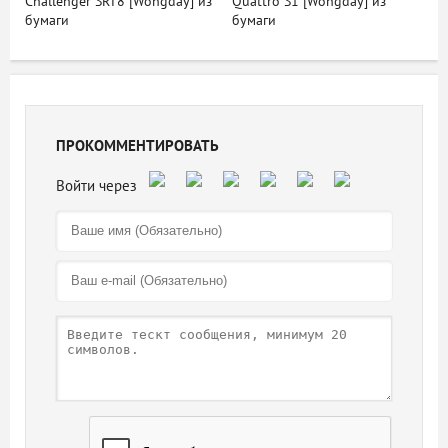
Challenger SRT8 [Wongday] из
Quattro S1 [Wongday] из
бумаги
бумаги
ПРОКОММЕНТИРОВАТЬ