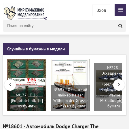
Вход
Поиск
по
сайту
Случайные бумажные модели
№228 -
Эскадренный
миноносец
«Бэгли» / USS
№695 - Океанский
Bagley, DD 386
№177 - T-26
лайнер Kaiser
(Wayne
[Robototehnik 12]
Wilhelm der Grosse
McCullough) из
из бумаги
(HMV) из бумаги
бумаги
№18601 - Автомобиль Dodge Charger The