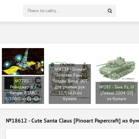
Поиск
по
сайту
№8538 - Галион
"Золотая Лань" -
№7705 -
"Голден Хинд" (ЮТ
Рейнджер-8 /
для умелых рук
№287 - Танк Pz. III
Ranger 8 (ABC
11/1982) из
[Левша 2004-10]
9/2000) из бумаги
бумаги
из бумаги
№18612 - Cute Santa Claus [Pinoart Papercraft] из бу