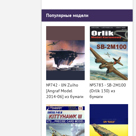
Популярные модели
№742 - IJN Zuiho
№5783 - SB-2M100
[Angraf Model
(Orlik 130) из
2014-06] из бумаги
бумаги