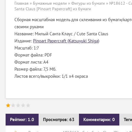
Главная
»
Бумажные модели
»
Фигуры из бумаги
» №18612 - C
Santa Claus [Pinoart Papercraft] из бумаги
Сборная масштабная модель для склеивания из бумаги/карт
своими руками
Название: Милый Санта Клаус / Cute Santa Claus
Издание:
Pinoart Papercraft (Katsuyuki Shiga)
Масштаб: 1:?
Формат файла: PDF
Формат листа: А4
Размер файла: 7,5 Мб.
Листов всего/выкройки: 1/1 х4 окраса
Рейтинг: 1.0
Просмотров: 63
Комментарии: 0
Тег