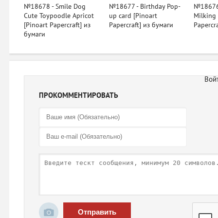
№18678 - Smile Dog
№18677 - Birthday Pop-
№18676 
Cute Toypoodle Apricot
up card [Pinoart
Milking
[Pinoart Papercraft] из
Papercraft] из бумаги
Papercr
бумаги
ПРОКОММЕНТИРОВАТЬ
Отправить