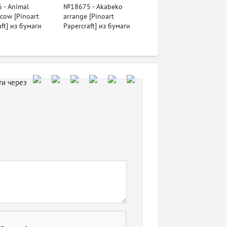
- Animal
№18675 - Akabeko
 cow [Pinoart
arrange [Pinoart
aft] из бумаги
Papercraft] из бумаги