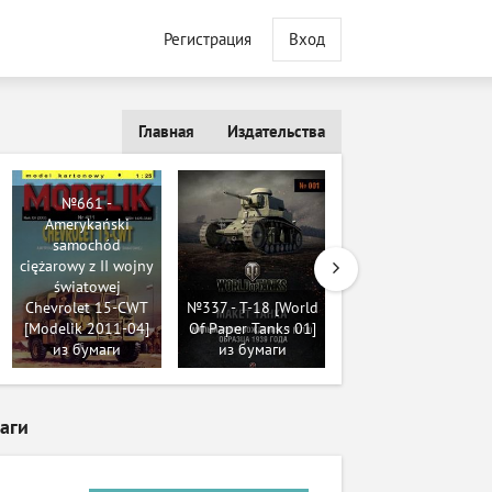
Регистрация
Вход
Главная
Издательства
№661 -
Amerykański
№9854 - McLaren
samochód
MP4/12 - Mikka
ciężarowy z II wojny
Häkkinen & David
światowej
Coulthard -
Chevrolet 15-CWT
№337 - T-18 [World
Australian GP 1997
[Modelik 2011-04]
Of Paper Tanks 01]
(Orlik 147) из
из бумаги
из бумаги
бумаги
маги