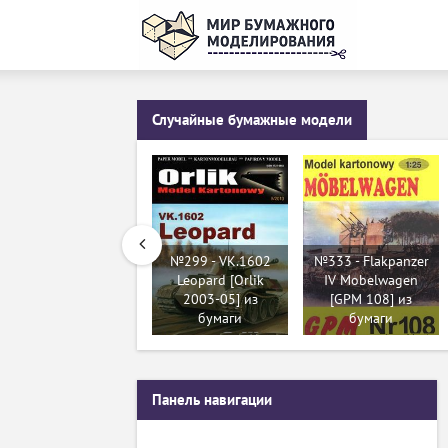
Случайные бумажные модели
№299 - VK.1602
№333 - Flakpanzer
Leopard [Orlik
IV Mobelwagen
2003-05] из
[GPM 108] из
бумаги
бумаги
Панель навигации