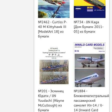
ый
№2462 - Curtiss P-
№734 - IJN Kaga
40 M Kittyhawk III
[Дом Бумаги 2011-
[ModelArt 18] из
05] из бумаги
бумаги
№201 - Эсминец
№1884 -
Юдати / IJN
Ближнемагистральный
Yuudachi (Wayne
пассажирский
McCullough) из
самолет Ил-14 / Il-
бумаги
14 (Inward Card