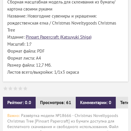
Сборная масштабная модель для склеивания из бумаги/
картона своими руками
Название: Новогодние сувениры и украшения:
рождественская елка / Christmas Noveltygoods Christmas
Tree
Издание:
Pinoart Papercraft (Katsuyuki Shiga)
Масштаб: 1:?
Формат файла: PDF
Формат листа: А4
Размер файла: 12,7 Мб.
Листов всего/выкройки: 1/1х3 окраса
Рейтинг: 0.0
Просмотров: 61
Комментарии: 0
Теги:
Важно:
Развёртка модели №18666 - Christmas Noveltygoods
Christmas Tree [Pinoart Papercraft] из бумаги доступна для
бесплатного скачивания и свободного использования. Файл