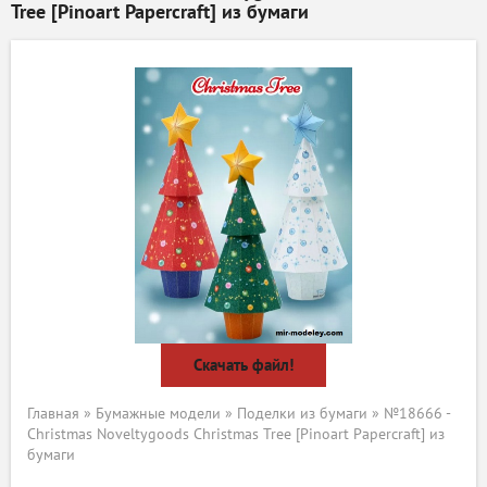
Tree [Pinoart Papercraft] из бумаги
Скачать файл!
Главная
»
Бумажные модели
»
Поделки из бумаги
» №18666 -
Christmas Noveltygoods Christmas Tree [Pinoart Papercraft] из
бумаги