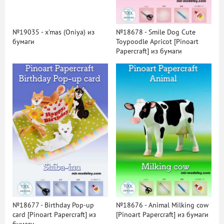
№19035 - x'mas (Oniya) из
№18678 - Smile Dog Cute
бумаги
Toypoodle Apricot [Pinoart
Papercraft] из бумаги
№18677 - Birthday Pop-up
№18676 - Animal Milking cow
card [Pinoart Papercraft] из
[Pinoart Papercraft] из бумаги