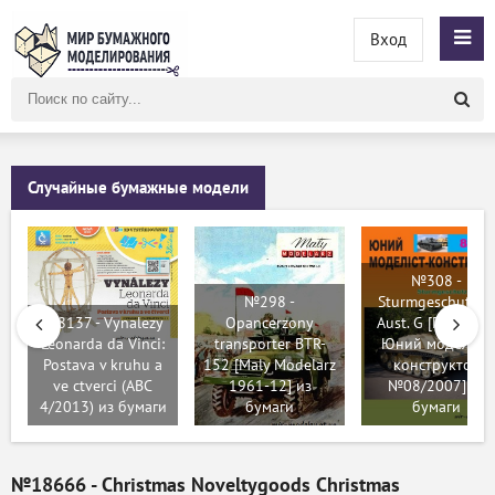
Вход
Поиск
по
сайту
Случайные бумажные модели
№308 -
№298 -
Sturmgeschutz III
№8137 - Vynalezy
Opancerzony
Aust. G [Перекра
Leonarda da Vinci:
transporter BTR-
Юний моделіст-
Postava v kruhu a
152 [Maly Modelarz
конструктор
ve ctverci (ABC
1961-12] из
№08/2007] из
4/2013) из бумаги
бумаги
бумаги
№18666 - Christmas Noveltygoods Christmas