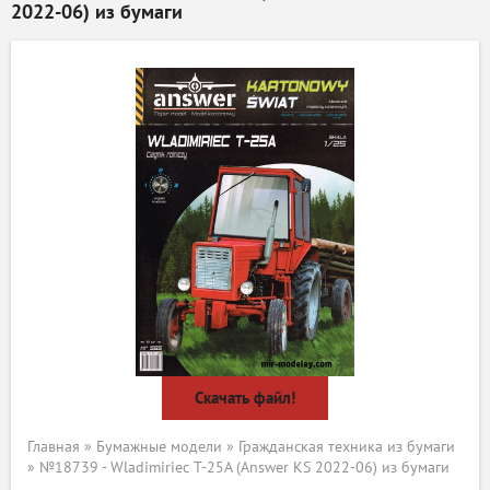
2022-06) из бумаги
Скачать файл!
Главная
»
Бумажные модели
»
Гражданская техника из бумаги
» №18739 - Wladimiriec T-25A (Answer KS 2022-06) из бумаги