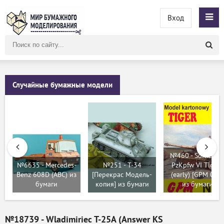
Вход
Поиск
по
сайту
Случайные бумажные модели
№460 - SdKfz 18
№6635 - Mercedes-
№251 - Т-34
PzKpfw VI Tiger I
Benz 608D (АВС) из
[Перекрас Модель-
(early) [GPM 088]
бумаги
копия] из бумаги
из бумаги
№18739 - Wladimiriec T-25A (Answer KS